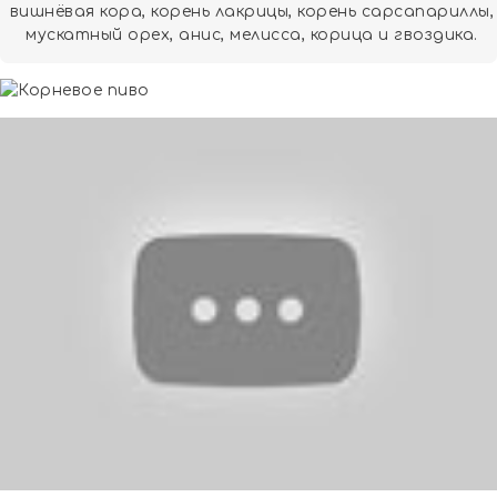
вишнёвая кора, корень лакрицы, корень сарсапариллы,
мускатный орех, анис, мелисса, корица и гвоздика.