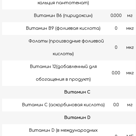
кальция пантотенат)
Витамин B6 (пиридоксин)
0.000
мг
Витамин В9 (фолиевая кислота)
0
мкг
Фолаты (производные фолиевой
0
мкг
кислоты)
Витамин 12(добавленный для
0.00
мкг
обогащения в продукт)
Витамин C
Витамин C (аскорбиновая кислота)
0.0
мг
Витамин D
Витамин D (в международных