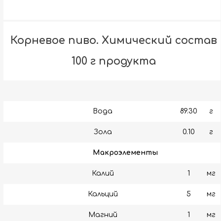
Корневое пиво. Химический состав
100 г продукта
Вода
89.30
г
Зола
0.10
г
Макроэлементы
Калий
1
мг
Кальций
5
мг
Магний
1
мг