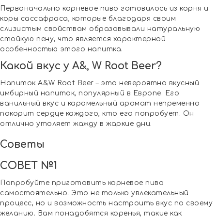
Первоначально корневое пиво готовилось из корня и
коры сассафраса, которые благодаря своим
слизистым свойствам образовывали натуральную
стойкую пену, что является характерной
особенностью этого напитка.
Какой вкус у A&, W Root Beer?
Напиток A&W Root Beer – это невероятно вкусный
имбирный напиток, популярный в Европе. Его
ванильный вкус и карамельный аромат непременно
покорит сердце каждого, кто его попробует. Он
отлично утоляет жажду в жаркие дни.
Советы
СОВЕТ №1
Попробуйте приготовить корневое пиво
самостоятельно. Это не только увлекательный
процесс, но и возможность настроить вкус по своему
желанию. Вам понадобятся коренья, такие как