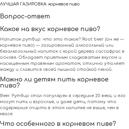
ЛУЧШАЯ ГАЗИРОВКА: корневое пиво
Вопрос-ответ
Какое на вкус корневое пиво?
Напиток рутбир: что это такое? Root beer (он же —
корневое пиво) — газированный алкогольный или
безалкогольный напиток с корой дерева сассафрас в
основе. Обладает приятным сладковатым вкусом и
насыщенным травяным ароматом, отлично утоляет
жажду и славится своей пышной стойкой пеной.
Можно ли детям пить корневое
пиво?
Beer. Рутбир стал популярен в середине 20 века, и его
могут пить и взрослые, и даже дети, потому что
содержание спирта в этом напитке не выше, чем в
квасе.
Что особенного в корневом пиве?