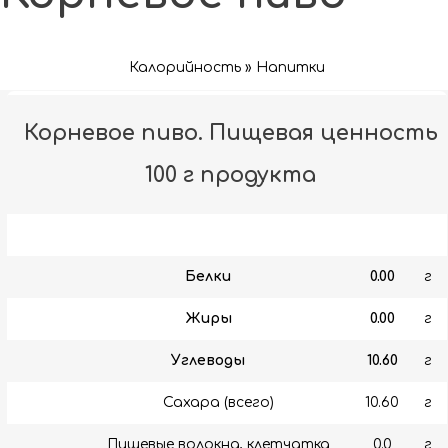
Калорийность » Напитки
Корневое пиво. Пищевая ценность
100 г продукта
Белки
0.00
г
Жиры
0.00
г
Углеводы
10.60
г
Сахара (всего)
10.60
г
Пищевые волокна, клетчатка
0.0
г