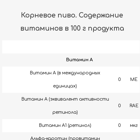
Корневое пиво. Содержание
витаминов в 100 г продукта
Витамин A
Витамин А (в международных
0
МЕ
единицах)
Витамин А (эквивалент активности
0
RAE
ретинола)
Витамин A1 (ретинол)
0
мкг
Альфа-каротин (провитамин