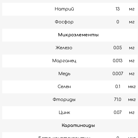
Натрий
13
мг
Фосфор
0
мг
Микроэлементы
Железо
0.05
мг
Марганец
0.013
мг
Медь
0.007
мг
Селен
0.1
мкг
Фториды
71.0
мкг
Цинк
0.07
мг
Каратиноиды