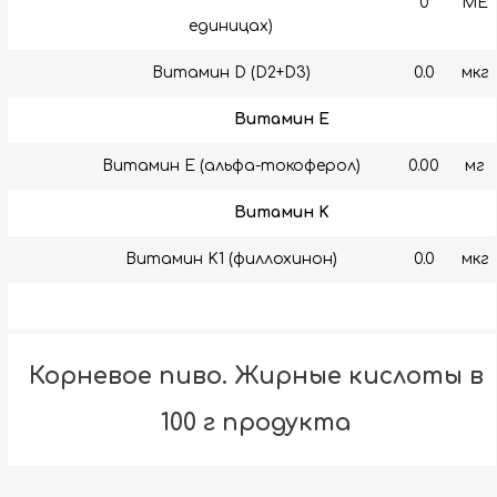
0
МЕ
единицах)
Витамин D (D2+D3)
0.0
мкг
Витамин E
Витамин E (альфа-токоферол)
0.00
мг
Витамин K
Витамин K1 (филлохинон)
0.0
мкг
Корневое пиво. Жирные кислоты в
100 г продукта