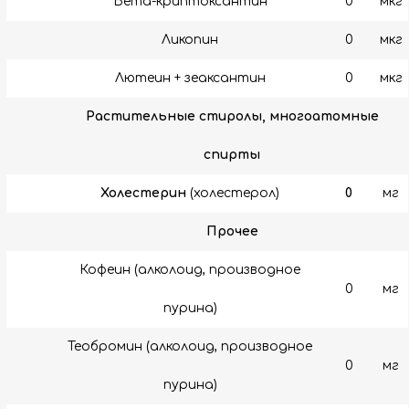
Бета-криптоксантин
0
мкг
Ликопин
0
мкг
Лютеин + зеаксантин
0
мкг
Растительные стиролы, многоатомные
спирты
Холестерин
(холестерол)
0
мг
Прочее
Кофеин (алколоид, производное
0
мг
пурина)
Теобромин (алколоид, производное
0
мг
пурина)