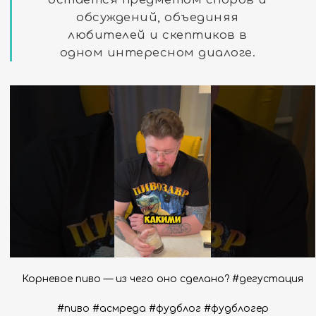
обсуждений, объединяя
любителей и скептиков в
одном интересном диалоге.
Корневое пиво — из чего оно сделано? #дегустация
#пиво #асмреда #фудблог #фудблогер