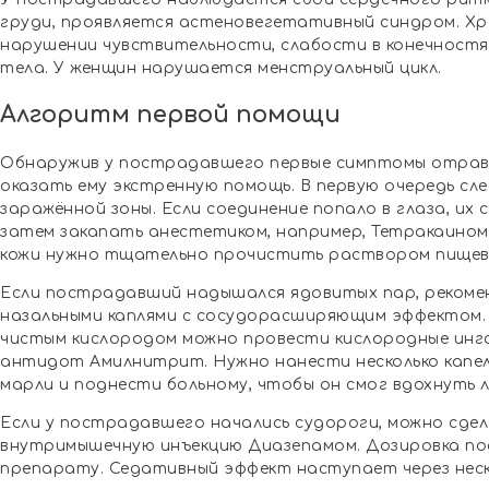
груди, проявляется астеновегетативный синдром. Хр
нарушении чувствительности, слабости в конечностя
тела. У женщин нарушается менструальный цикл.
Алгоритм первой помощи
Обнаружив у пострадавшего первые симптомы отравл
оказать ему экстренную помощь. В первую очередь сле
заражённой зоны. Если соединение попало в глаза, их
затем закапать анестетиком, например, Тетракаином
кожи нужно тщательно прочистить раствором пищево
Если пострадавший надышался ядовитых пар, рекомен
назальными каплями с сосудорасширяющим эффектом.
чистым кислородом можно провести кислородные инг
антидот Амилнитрит. Нужно нанести несколько капель
марли и поднести больному, чтобы он смог вдохнуть 
Если у пострадавшего начались судороги, можно сде
внутримышечную инъекцию Диазепамом. Дозировка по
препарату. Седативный эффект наступает через неск