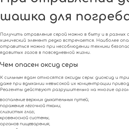
шашка для погреб
Получить отравление серой можно в быту и в разных 
химический элемент редко встречается. Наиболее опа
отравиться можно при несоблюдении техники безопас
ядовитых газов в повседневной жизни.
Чем опасен оксид серы
К сильным ядам относятся оксиды серы: диоксид и тр
даже при вдыхании невысокой их концентрации привод
Реагенты действуют разрушительно на многие орган
воспаление верхних дыхательных путей;
поражение лёгочной ткани;
слизистых глаз;
кровеносной системы;
органов пищеварения;