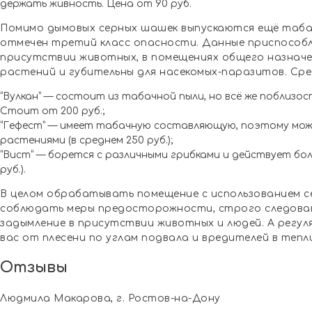
держать живность. Цена от 90 руб.
Помимо дымовых серных шашек выпускаются ещё табач
отмечен третий класс опасности. Данные приспособл
присутствии животных, в помещениях общего назначен
растений и губительны для насекомых-паразитов. Ср
“Вулкан” — состоит из табачной пыли, но всё же поблизо
Стоит от 200 руб.;
“Гефест” — имеет табачную составляющую, поэтому мож
растениями (в среднем 250 руб.);
“Вист” — борется с различными грибками и действует бол
руб.).
В целом обрабатывать помещение с использованием с
соблюдать меры предосторожности, строго следоват
задымление в присутствии животных и людей. А регу
вас от плесени по углам подвала и вредителей в тепл
Отзывы
Людмила Макарова, г. Ростов-на-Дону