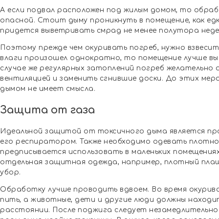
А если подвал расположен под жилым домом, то обраб
опасной. Стоит дыму проникнуть в помещение, как едк
придется выветривать смрад не менее полутора неде
Поэтому прежде чем окуривать погреб, нужно взвесить 
влаги произошел однократно, то помещение лучше вы
случае же регулярных затоплений погреб желательно
вентиляцией и заменить сгнившие доски. До этих ме
дымом не имеет смысла.
Защита от газа
Идеальной защитой от токсичного дыма является пр
его респиратором. Также необходимо одевать плотно
предписывается использовать в маленьких помещениях
отдельная защитная одежда, например, плотный плащ
убор.
Обработку лучше проводить вдвоем. Во время окурив
пить, а животные, дети и другие люди должны находи
расстоянии. После поджига следует незамедлительно 