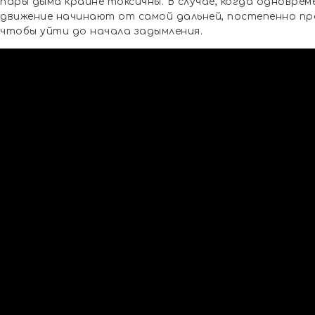
пары дыма крайне токсичны. В случае, когда одноврем
движение начинают от самой дальней, постепенно прод
чтобы уйти до начала задымления.