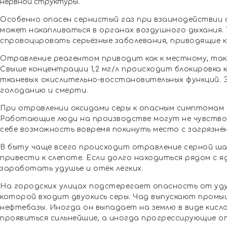
нервной структуры.
Особенно опасен сернистый газ при взаимодействии с
может накапливаться в органах воздушного дыхания.
спровоцировать серьёзные заболевания, приводящие к
Отравление реагентом приводит как к местному, так 
Свыше концентрации 1,2 мг/л происходит блокировка 
тканевых окислительно-восстановительных функций. 
голоданию и смерти.
При отравлении оксидами серы к опасным симптомам
Работающие люди на производстве могут не чувство
себе возможность вовремя покинуть место с загрязн
В быту чаще всего происходит отравление серной шаш
привести к слепоте. Если долго находиться рядом с 
заработать удушье и отёк лёгких.
На городских улицах подстерегает опасность от уду
которой входит двуокись серы. Чад выпускают промы
нефтебазы. Иногда он выпадает на землю в виде кисл
проявиться сильнейшие, а иногда прогрессирующие о