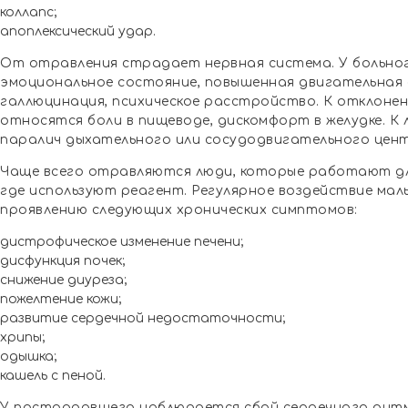
коллапс;
апоплексический удар.
От отравления страдает нервная система. У больно
эмоциональное состояние, повышенная двигательная 
галлюцинация, психическое расстройство. К отклоне
относятся боли в пищеводе, дискомфорт в желудке. К
паралич дыхательного или сосудодвигательного цен
Чаще всего отравляются люди, которые работают дл
где используют реагент. Регулярное воздействие ма
проявлению следующих хронических симптомов:
дистрофическое изменение печени;
дисфункция почек;
снижение диуреза;
пожелтение кожи;
развитие сердечной недостаточности;
хрипы;
одышка;
кашель с пеной.
У пострадавшего наблюдается сбой сердечного ритма