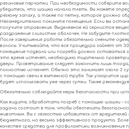
резиновые перчатки. При необходимости соберите во
убедитесь, что шашка начала тлеть. Вы можете опре
резкому запаху, а также по пятну, которое должно о
Незамедлительно покиньте помещение. Если вы остан
получите отравление. Выделяемое ей сернистое веще
раздражение слизистых оболочек. Не забудьте плотно
После завершения работы обязательно смените одежду
волосы. Учитывайте, что вся процедура займёт от 30 
помещение подвала или погреба должно оставаться з
это время истечёт, необходимо тщательно проветрит
двери. Проветривание следует закончить лишь тогда,
полностью исчезнет. Обычно это занимает около 2 с
с помощью свечи в вытяжной трубе. Так ускорится цир
будет использовать уже через сутки. Также рекоменду
Обязательно соблюдайте меры безопасности при исп
Как видите, обработать погреб с помощью шашки – с
задача состоит в том, чтобы обеспечить безопасност
животным. Вы с лёгкостью избавитесь от вредителе
бюджетного, но весьма эффективного продукта. Более
качестве средства для профилактики возникновения п