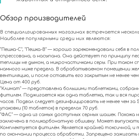
Обзор производителей
В специализированных магазинах встречается нескол
Наиболее популярными среди них являются:
“Пешка-С”, “Пешка-В” — хорошо зарекомендовали себя в по
спрессована, а насыпана. Она действует по принципу пе
теплицы не дымом, а микрочастичками серы. При таком с
намного ниже предела. В обрабатываемом помещении же
вентиляцию, и после оставить его закрытым не менее чем 
Цена от 400 руб.
“Климат” — представлена большими таблетками, собранны
фитилем. Поджигается как одна таблетка, так и вся пи
часов. Подвал следует дезинфицировать не менее чем за 
упаковки (10 таблеток) в пределах 70 руб.
“ФАС” — одна из самых доступных серных шашек. Похожа 
заключена в поликарбонатную обшивку. Может выпускатьс
Комплектуется фитилём. Является крайней токсичной, и
по окончании процесса обработки. Запрещено зажигать 