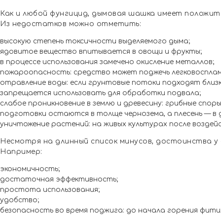
Как и любой фунгицид, дымовая шашка имеет положит
Из недостатков можно отметить:
высокую степень токсичности выделяемого дыма;
ядовитое вещество впитывается в овощи и фрукты;
в процессе использования замечено окисление металлов;
пожароопасность: средство может поджечь легковоспла
отравление воды: если грунтовые потоки подходят близк
запрещается использовать для обработки подвала;
слабое проникновение в землю и древесину: грибные спор
подготовки остаются в толще чернозема, а плесень — в 
уничтожение растений: на живых культурах после возде
Несмотря на длинный список минусов, достоинства у
Например:
экономичность;
достаточная эффективность;
простота использования;
удобство;
безопасность во время поджига: до начала горения фитил