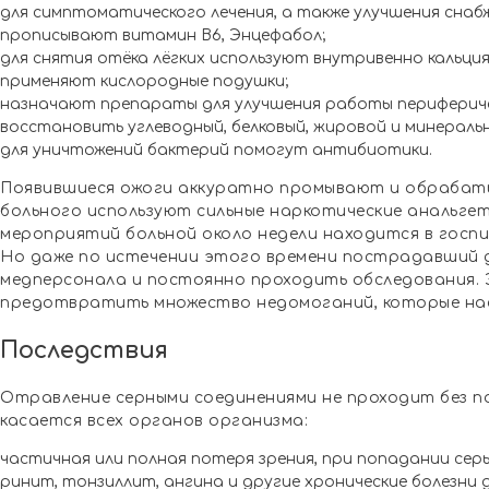
для симптоматического лечения, а также улучшения снаб
прописывают витамин B6, Энцефабол;
для снятия отёка лёгких используют внутривенно кальция
применяют кислородные подушки;
назначают препараты для улучшения работы перифериче
восстановить углеводный, белковый, жировой и минерал
для уничтожений бактерий помогут антибиотики.
Появившиеся ожоги аккуратно промывают и обрабат
больного используют сильные наркотические анальгет
мероприятий больной около недели находится в госп
Но даже по истечении этого времени пострадавший 
медперсонала и постоянно проходить обследования. 
предотвратить множество недомоганий, которые на
Последствия
Отравление серными соединениями не проходит без п
касается всех органов организма:
частичная или полная потеря зрения, при попадании серы
ринит, тонзиллит, ангина и другие хронические болезни 