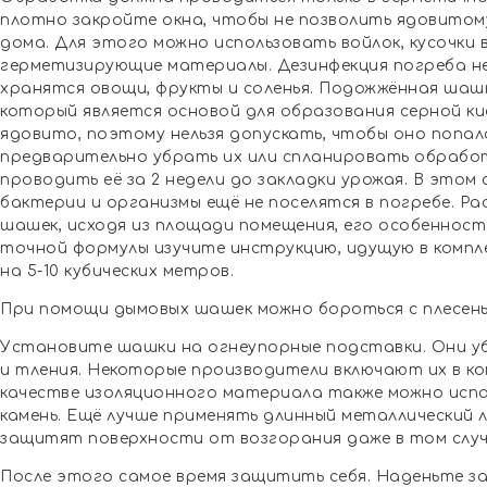
плотно закройте окна, чтобы не позволить ядовитом
дома. Для этого можно использовать войлок, кусочки 
герметизирующие материалы. Дезинфекция погреба не
хранятся овощи, фрукты и соленья. Подожжённая шаш
который является основой для образования серной к
ядовито, поэтому нельзя допускать, чтобы оно попа
предварительно убрать их или спланировать обработ
проводить её за 2 недели до закладки урожая. В этом 
бактерии и организмы ещё не поселятся в погребе. Р
шашек, исходя из площади помещения, его особенност
точной формулы изучите инструкцию, идущую в компл
на 5-10 кубических метров.
При помощи дымовых шашек можно бороться с плесень
Установите шашки на огнеупорные подставки. Они у
и тления. Некоторые производители включают их в ко
качестве изоляционного материала также можно испол
камень. Ещё лучше применять длинный металлический 
защитят поверхности от возгорания даже в том случ
После этого самое время защитить себя. Наденьте з