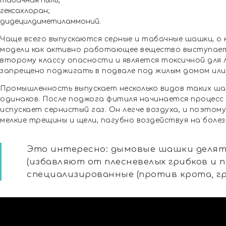
табачная пыль;
гексахлоран;
дидецилдиметиламмоний.
Чаще всего выпускаются серные и табачные шашки, о 
модели как активно работающее вещество выступает
второму классу опасности и является токсичной для л
запрещено поджигать в подвале под жилым домом или
Промышленность выпускает несколько видов таких шаш
одинаков. После поджога фитиля начинается процесс
испускает сернистый газ. Он легче воздуха, и поэтом
мелкие трещины и щели, пагубно воздействуя на боле
Это интересно: дымовые шашки делят
(избавляют от плесневелых грибков и 
специализированные (против крота, гр