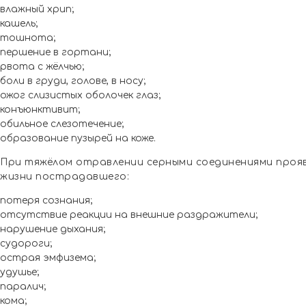
влажный хрип;
кашель;
тошнота;
першение в гортани;
рвота с жёлчью;
боли в груди, голове, в носу;
ожог слизистых оболочек глаз;
конъюнктивит;
обильное слезотечение;
образование пузырей на коже.
При тяжёлом отравлении серными соединениями проя
жизни пострадавшего:
потеря сознания;
отсутствие реакции на внешние раздражители;
нарушение дыхания;
судороги;
острая эмфизема;
удушье;
паралич;
кома;