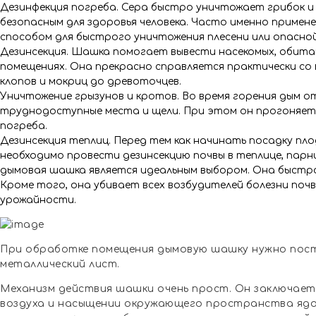
Дезинфекция погреба. Сера быстро уничтожает грибок и
безопасным для здоровья человека. Часто именно примен
способом для быстрого уничтожения плесени или опасно
Дезинсекция. Шашка помогает вывести насекомых, обита
помещениях. Она прекрасно справляется практически со
клопов и мокриц до древоточцев.
Уничтожение грызунов и кротов. Во время горения дым о
труднодоступные места и щели. При этом он прогоняет
погреба.
Дезинсекция теплиц. Перед тем как начинать посадку пло
необходимо провести дезинсекцию почвы в теплице, парни
дымовая шашка является идеальным выбором. Она быстро
Кроме того, она убивает всех возбудителей болезни поч
урожайности.
При обработке помещения дымовую шашку нужно пост
металлический лист.
Механизм действия шашки очень прост. Он заключает
воздуха и насыщении окружающего пространства ядо