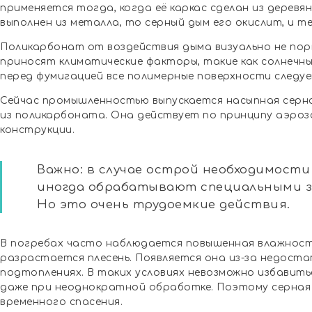
применяется тогда, когда её каркас сделан из деревян
выполнен из металла, то серный дым его окислит, и т
Поликарбонат от воздействия дыма визуально не пор
приносят климатические факторы, такие как солнечны
перед фумигацией все полимерные поверхности следуе
Сейчас промышленностью выпускается насыпная серна
из поликарбоната. Она действует по принципу аэроз
конструкции.
Важно: в случае острой необходимост
иногда обрабатывают специальными 
Но это очень трудоемкие действия.
В погребах часто наблюдается повышенная влажност
разрастается плесень. Появляется она из-за недост
подтоплениях. В таких условиях невозможно избавить
даже при неоднократной обработке. Поэтому серная 
временного спасения.