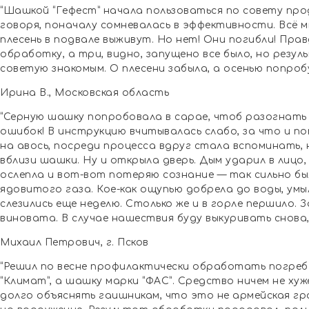
“Шашкой “Гефест” начала пользоваться по совету про
говоря, поначалу сомневалась в эффективности. Всё мн
плесень в подвале выживут. Но нет! Они погибли! Прав
обработку, а три, видно, запущено все было, но резул
советую знакомым. О плесени забыла, а осенью попроб
Ирина В., Московская область
“Серную шашку попробовала в сарае, чтоб разогнать
ошибок! В инструкцию вчитывалась слабо, за что и по
на авось, посреди процесса вдруг стала вспоминать, 
вблизи шашки. Ну и открыла дверь. Дым ударил в лицо,
ослепла и вот-вот потеряю сознание — так сильно был
ядовитого газа. Кое-как ощупью добрела до воды, умыл
слезились еще неделю. Столько же и в горле першило. 
виновата. В случае нашествия буду выкуривать снова,
Михаил Петрович, г. Псков
“Решил по весне профилактически обработать погреб 
“Климат”, а шашку марки “ФАС”. Средство ничем не хуж
долго объяснять гаишникам, что это не армейская гр