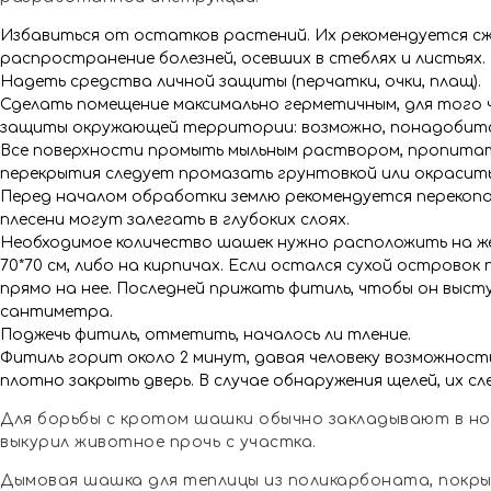
Избавиться от остатков растений. Их рекомендуется с
распространение болезней, осевших в стеблях и листьях.
Надеть средства личной защиты (перчатки, очки, плащ).
Сделать помещение максимально герметичным, для того ч
защиты окружающей территории: возможно, понадобитс
Все поверхности промыть мыльным раствором, пропитать
перекрытия следует промазать грунтовкой или окрасить,
Перед началом обработки землю рекомендуется перекопат
плесени могут залегать в глубоких слоях.
Необходимое количество шашек нужно расположить на же
70*70 см, либо на кирпичах. Если остался сухой острово
прямо на нее. Последней прижать фитиль, чтобы он выст
сантиметра.
Поджечь фитиль, отметить, началось ли тление.
Фитиль горит около 2 минут, давая человеку возможност
плотно закрыть дверь. В случае обнаружения щелей, их сл
Для борьбы с кротом шашки обычно закладывают в но
выкурил животное прочь с участка.
Дымовая шашка для теплицы из поликарбоната, покры