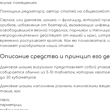
жилых помещениях.
Помощник редактора, автор статей на общехозяйст
Серная, или дымовая, шашка — фунгицид, который пр
грибков, избавления от бактерий, вызывающих инфекци
освободившихся весной подвалах, парниках и теплиц
непродолжительно действует от мышей и крыс, истре
временно распугивает кротов. Как ею пользоваться, 
поможет разобраться наша статья.
Описание средства и принцип его д
Дымовая шашка визуально представляет собой упаковк
собирается обычно из 5-10 таблеток, которых хвата
до 20 кубометров.
Дымовые шашки наполнены разными химическими веще
такие, как:
сера;
перметрин;