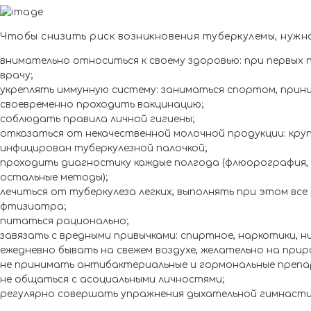
Чтобы снизить риск возникновения туберкулемы, нуж
внимательно относиться к своему здоровью: при первых
врачу;
укреплять иммунную систему: заниматься спортом, приним
своевременно проходить вакцинацию;
соблюдать правила личной гигиены;
отказаться от некачественной молочной продукции: кр
инфицирован туберкулезной палочкой;
проходить диагностику каждые полгода (флюорография, 
остальные методы);
лечиться от туберкулеза легких, выполнять при этом все
фтизиатра;
питаться рационально;
завязать с вредными привычками: спиртное, наркотики, н
ежедневно бывать на свежем воздухе, желательно на прир
не принимать антибактериальные и гормональные препар
не общаться с асоциальными личностями;
регулярно совершать упражнения дыхательной гимнасти