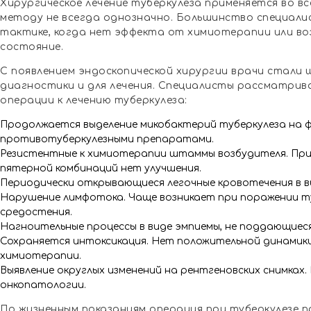
Хирургическое лечение туберкулеза применяется во в
методу не всегда однозначно. Большинство специали
тактике, когда нет эффекта от химиотерапии или в
состояние.
С появлением эндоскопической хирургии врачи стали 
диагностики и для лечения. Специалисты рассматри
операции к лечению туберкулеза:
Продолжается выделение микобактерий туберкулеза на ф
противотуберкулезными препаратами.
Резистентные к химиотерапии штаммы возбудителя. При
пятерной комбинаций нет улучшения.
Периодически открывающиеся легочные кровотечения в в
Нарушение лимфотока. Чаще возникает при поражении т
средостения.
Нагноительные процессы в виде эмпиемы, не поддающиес
Сохраняется интоксикация. Нет положительной динамик
химиотерапии.
Выявление округлых изменений на рентгеновских снимках.
онкопатологии.
По жизненным показаниям операция при туберкулезе п