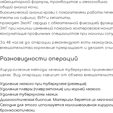
лейкоцитарной формулы, тромбоцитов и гемоглобина.
общий анализ мочи;
биохимический анализ крови с показателями работы печен
тесты на сифилис, ВИЧ и гепатиты;
проходят ЭхоКГ сердца с обязательной фиксацией фракци
ЭКГ при наличии изменений показано холтеровское мони
консультация профильных специалистов при наличии со
За 48 часов до операции рекомендуют есть легкоусваи
вмешательства кормление прекращают и делают очис
Разновидности операций
Хирургические методы лечения туберкулеза применяют
целях. Вид операции зависит от объема вмешательст
Удаление легкого при туберкулезе (резекция).
Удаление плевры (плеврэктомия) или корней легкого.
Удаление туберкуломы легких.
Диагностическая биопсия. Материал берется из легочной
Сегодня для этого используется малоинвазивная хирург
бронхоскопически.