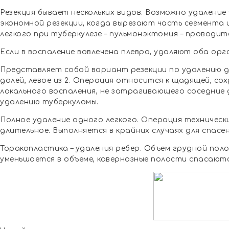
Резекция бывает нескольких видов. Возможно удаление 
экономной резекции, когда вырезают часть сегмента и
легкого при туберкулезе – пульмонэктомия – проводи
Если в воспаление вовлечена плевра, удаляют оба орг
Представляет собой вариант резекции по удалению до
долей, левое из 2. Операция относится к щадящей, со
локального воспаления, не затрагивающего соседние 
удалению туберкуломы.
Полное удаление одного легкого. Операция техническ
длительное. Выполняется в крайних случаях для спасе
Торакопластика – удаления ребер. Объем грудной пол
уменьшается в объеме, кавернозные полости спасаютс