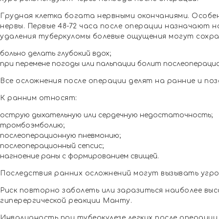
Грудная клетка богата нервными окончаниями. Особе
нервы. Первые 48-72 часа после операции назначают н
удаления туберкуломы болевые ощущения могут сохран
больно делать глубокий вдох;
при перемене погоды или пальпации болит послеопераци
Все осложнения после операции делят на ранние и поз
К ранним относят:
острую дыхательную или сердечную недостаточность;
тромбоэмболию;
послеоперационную пневмонию;
послеоперационный сепсис;
нагноение раны с формированием свищей.
Последствия ранних осложнений могут вызывать угроз
Риск повторно заболеть или заразиться наиболее высо
гиперергической реакции Манту.
Инвалидность при туберкулезе легких после операции