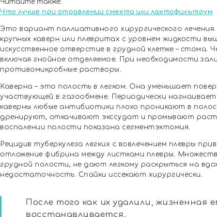
Читайте также:
Что лучше при отравлении смекта или лактофильтрум
Это вариант паллиативного хирургического лечения.
крупных каверн или плевритах с уровнем жидкости вы
искусственное отверстие в грудной клетке – стома. 
включая гнойное отделяемое. При необходимости зал
противомикробные растворы.
Каверна – это полость в легком. Она уменьшает повер
участвующей в газообмене. Периодически нагнаиваетс
каверны любые антибиотики плохо проникают в полост
дренируют, откачивают экссудат и промывают раст
воспалении полости показана сегментэктомия.
Рецидив туберкулеза легких с вовлечением плевры пр
отложение фибрина между листками плевры. Множест
грудной полости, не дают легкому раскрыться на вдо
недостаточность. Спайки иссекают хирургически.
После того как их удалили, жизненная е
восстанавливается.