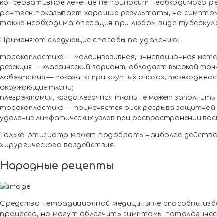
консервативное лечение не приносит необходимого ре
рентген показывает хорошие результаты, но симпто
также необходима операция при любом виде туберкул
Применяют следующие способы по удалению:
торакопластика — малоинвазивная, инновационная мето
резекция — классический вариант, обладает высокой то
лобэктомия — показана при крупных очагах, переходе во
окружающие ткани;
плеврэктомия, когда легочная ткань не может заполнить 
торакопластика — применяется риск разрыва защитной 
удаление лимфатических узлов при распространении восп
Только фтизиатр может подобрать наиболее действ
хирургического воздействия.
Народные рецепты
Средства нетрадиционной медицины не способны изб
процесса, но могут облегчить симптомы патологичес