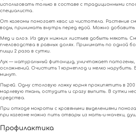
использовать только в составе с традиционными спо
специалиста.
От казеомы помогает квас из чистотела. Растение смеш
воды, принимать внутрь перед едой. Можно добавить
Мед и алоэ. Из двух нижних листьев добыть мякоть. С
пчеловодства в равных долях. Принимать по одной б
пищи 2 раза в сутки.
Лук — натуральный фитонцид, уничтожает патогены
осложнений. Очистить 1 корнеплод и мелко нарубить.
минут.
Пырей. Одну столовую ложку корня прокипятить в 200
марлевую ткань, остудить и сразу выпить. В сутки н
средства.
При отходе мокроты с кровяными выделениями помогае
при казеоме можно пить отвары из мать-и-мачехи, душ
Профилактика