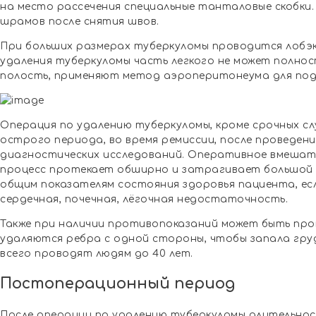
на место рассечения специальные танталовые скобки.
шрамов после снятия швов.
При больших размерах туберкуломы проводится лобэк
удаления туберкуломы часть легкого не может полно
полость, применяют метод аэроперитонеума для под
Операция по удалению туберкуломы, кроме срочных сл
острого периода, во время ремиссии, после проведени
диагностических исследований. Оперативное вмешате
процесс протекает обширно и затрагивает большой о
общим показателям состояния здоровья пациента, ес
сердечная, почечная, лёгочная недостаточность.
Также при наличии противопоказаний может быть про
удаляются ребра с одной стороны, чтобы запала гру
всего проводят людям до 40 лет.
Постоперационный период
После операции по удалению туберкуломы длительно