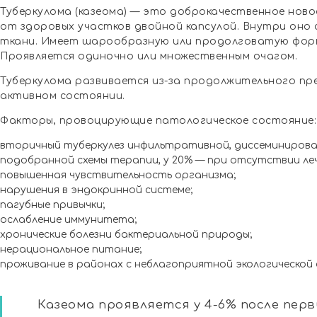
Туберкулома (казеома) — это доброкачественное ново
от здоровых участков двойной капсулой. Внутри оно
ткани. Имеет шарообразную или продолговатую форму,
Проявляется одиночно или множественным очагом.
Туберкулома развивается из-за продолжительного пре
активном состоянии.
Факторы, провоцирующие патологическое состояние:
вторичный туберкулез инфильтративной, диссеминирован
подобранной схемы терапии, у 20% — при отсутствии леч
повышенная чувствительность организма;
нарушения в эндокринной системе;
пагубные привычки;
ослабление иммунитета;
хронические болезни бактериальной природы;
нерациональное питание;
проживание в районах с неблагоприятной экологической
Казеома проявляется у 4-6% после пер