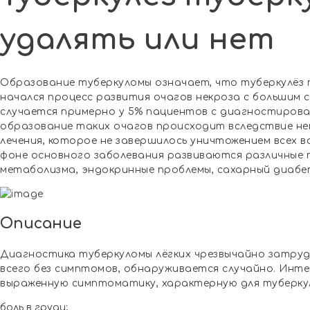
удалять или нет
Образование туберкуломы означает, что туберкулёз п
начался процесс развития очагов некроза с большим 
случается примерно у 5% пациентов с диагностирова
образование таких очагов происходит вследствие н
лечения, которое не завершилось уничтожением всех в
фоне основного заболевания развиваются различные 
метаболизма, эндокринные проблемы, сахарный диабе
Описание
Диагностика туберкуломы лёгких чрезвычайно затруд
всего без симптомов, обнаруживается случайно. Инт
выраженную симптоматику, характерную для туберкул
боль в груди;