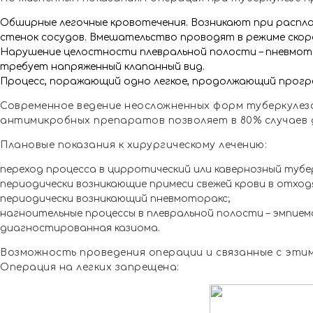
Обширные легочные кровотечения. Возникают при распл
стенок сосудов. Вмешательство проводят в режиме скор
Нарушение целостности плевральной полости – пневмото
требует напряженный клапанный вид.
Процесс, поражающий одно легкое, продолжающий прогр
Современное ведение неосложненных форм туберкулез
антимикробных препаратов позволяет в 80% случаев д
Плановые показания к хирургическому лечению:
переход процесса в цирротический или кавернозный тубер
периодически возникающие примеси свежей крови в отхо
периодически возникающий пневмоторакс;
нагноительные процессы в плевральной полости – эмпием
диагностированная казиома.
Возможность проведения операции и связанные с эти
Операция на легких запрещена: