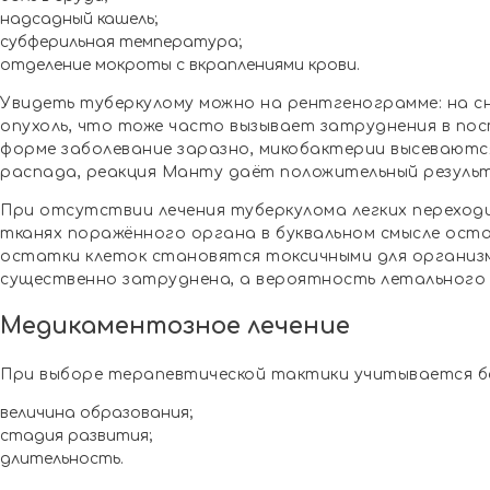
надсадный кашель;
субферильная температура;
отделение мокроты с вкраплениями крови.
Увидеть туберкулому можно на рентгенограмме: на с
опухоль, что тоже часто вызывает затруднения в по
форме заболевание заразно, микобактерии высеваются
распада, реакция Манту даёт положительный резуль
При отсутствии лечения туберкулома легких переходи
тканях поражённого органа в буквальном смысле ост
остатки клеток становятся токсичными для организм
существенно затруднена, а вероятность летального
Медикаментозное лечение
При выборе терапевтической тактики учитывается б
величина образования;
стадия развития;
длительность.