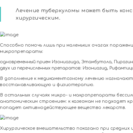
Лечение туберкуломы может быть кон
хирургическим.
Способно помочь лишь при маленьких очагах поражени
микропрепараты:
одновременный прием Изониазида, Этамбутола, Пиразина
двух из перечисленных препаратов: Изониазид, Рифампици
В дополнение к медикаментозному лечению назначаю
восстанавливающую и физиотерапию.
В остальных случаях микро- и макропрепараты бессил
анатомическим строением: к казеомам не подходят кро
попадет активнодействующее вещество лекарств.
Хирургическое вмешательство показано при средних 