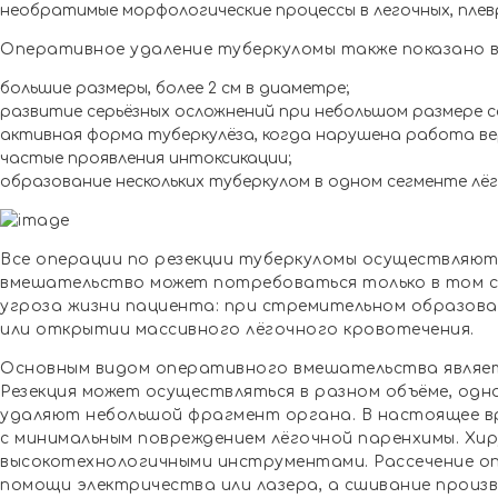
необратимые морфологические процессы в легочных, плев
Оперативное удаление туберкуломы также показано в
большие размеры, более 2 см в диаметре;
развитие серьёзных осложнений при небольшом размере 
активная форма туберкулёза, когда нарушена работа ве
частые проявления интоксикации;
образование нескольких туберкулом в одном сегменте лёг
Все операции по резекции туберкуломы осуществляютс
вмешательство может потребоваться только в том с
угроза жизни пациента: при стремительном образов
или открытии массивного лёгочного кровотечения.
Основным видом оперативного вмешательства являетс
Резекция может осуществляться в разном объёме, одна
удаляют небольшой фрагмент органа. В настоящее в
с минимальным повреждением лёгочной паренхимы. Хи
высокотехнологичными инструментами. Рассечение о
помощи электричества или лазера, а сшивание прои