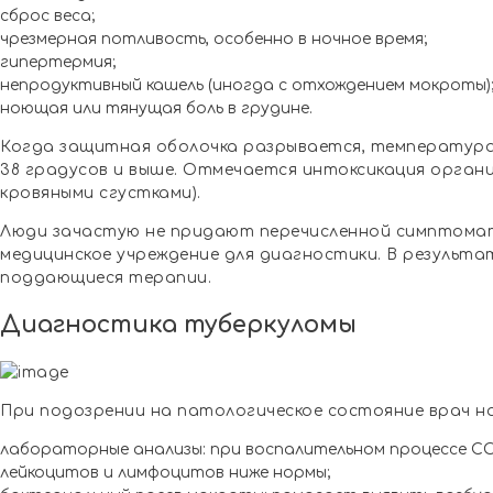
сброс веса;
чрезмерная потливость, особенно в ночное время;
гипертермия;
непродуктивный кашель (иногда с отхождением мокроты)
ноющая или тянущая боль в грудине.
Когда защитная оболочка разрывается, температур
38 градусов и выше. Отмечается интоксикация органи
кровяными сгустками).
Люди зачастую не придают перечисленной симптомат
медицинское учреждение для диагностики. В результа
поддающиеся терапии.
Диагностика туберкуломы
При подозрении на патологическое состояние врач н
лабораторные анализы: при воспалительном процессе СО
лейкоцитов и лимфоцитов ниже нормы;