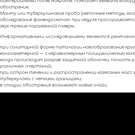
бактериальный посев мокроты: помогает выявить возбуд
обострения;
Манту или туберкулиновая проба (неточные методы, мог
обследование фонендоскопом: при недуге прослушивается
звук трения пораженной плевры.
Информативными исследованиями являются рентгеног
при солитарной форме патологии новообразование круг
конгламетерной — с неравномерным полициклическим кон
когда происходит разрыв защитной оболочки, полость р
различных очертаний;
при остром течении и распространении казеозных масс 
туберкулома с четкими границами;
в стадии обострения возникают новые очаги.