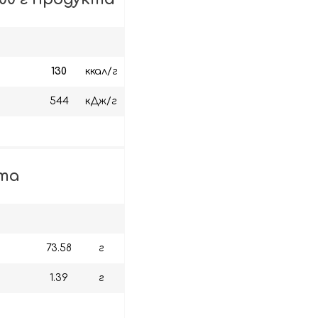
130
ккал/г
544
кДж/г
кта
73.58
г
1.39
г