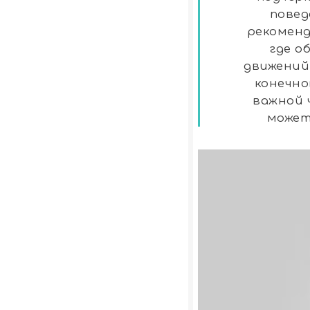
повед
рекоменд
где о
движений
конечно
важной 
может