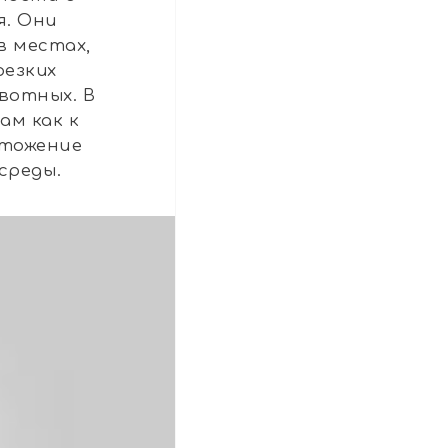
я. Они
в местах,
резких
вотных. В
ам как к
чтожение
среды.