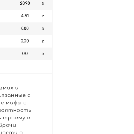
20.98
г
4.51
г
0.00
г
0.00
г
0.0
г
вмах и
вязанные с
ые мифы о
ероятность
ь травму в
Врачи
ности о