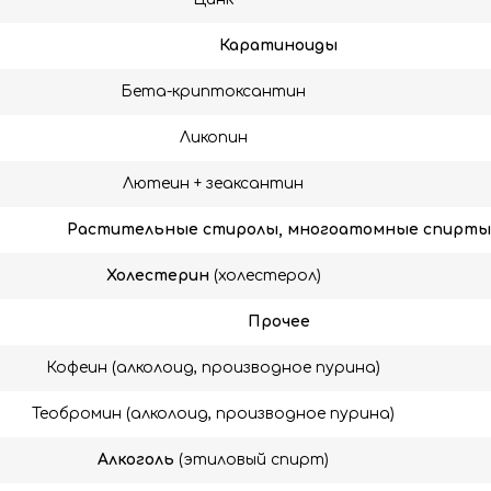
Каратиноиды
Бета-криптоксантин
Ликопин
Лютеин + зеаксантин
Растительные стиролы, многоатомные спирты
Холестерин
(холестерол)
Прочее
Кофеин (алколоид, производное пурина)
Теобромин (алколоид, производное пурина)
Алкоголь
(этиловый спирт)