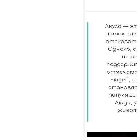
Акула — э
и восхище
атаковать
Однако, 
иное
поддержив
отмечают,
людей, и
становят
популяци
Люди, 
живот