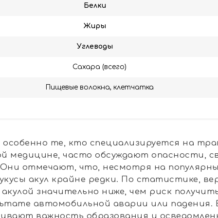
Белки
Жиры
Углеводы
Сахара (всего)
Пищевые волокна, клетчатка
, особенно те, кто специализируется на тра
й медицине, часто обсуждают опасности, с
 Они отмечают, что, несмотря на популярн
 укусы акул крайне редки. По статистике, в
 акулой значительно ниже, чем риск получит
льтате автомобильной аварии или падения. 
кивают важность образования и осведомлен