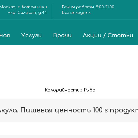
Москва, г. Котельники
Режим работы:
9:00-21:00
мкр. Силикат, д.44
Без выходных
ная
Услуги
Врачи
Акции / Статьи
Калорийность » Рыба
Акула. Пищевая ценность 100 г продук