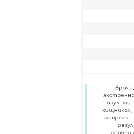
Врачи
экстренно
акулами.
хищниках,
встречи с
резу
подчер