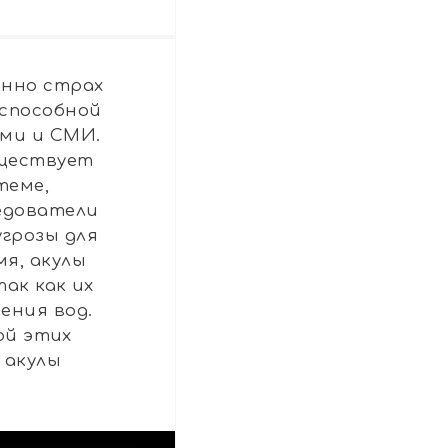
енно страх
 способной
ами и СМИ.
уществует
теме,
ледователи
угрозы для
мя, акулы
ак как их
ения вод.
ой этих
 акулы