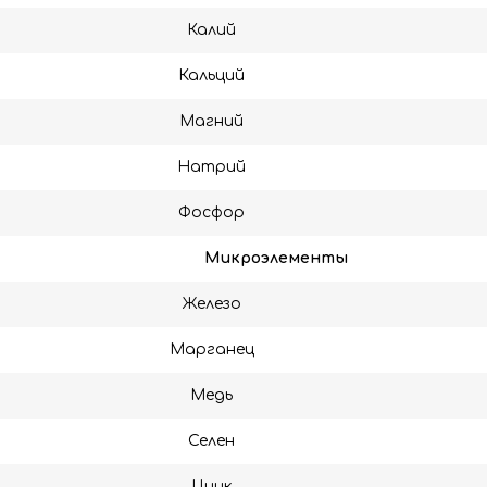
Калий
Кальций
Магний
Натрий
Фосфор
Микроэлементы
Железо
Марганец
Медь
Селен
Цинк