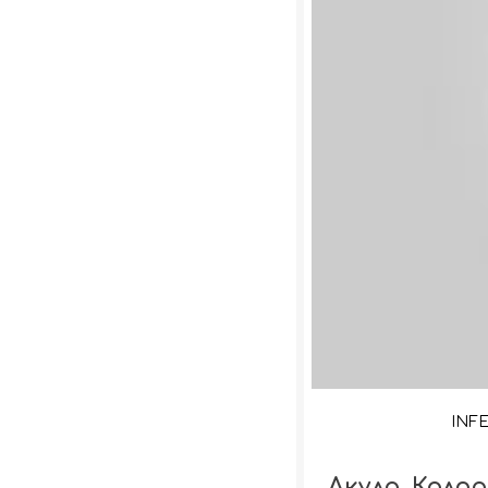
INF
Акула. Кало