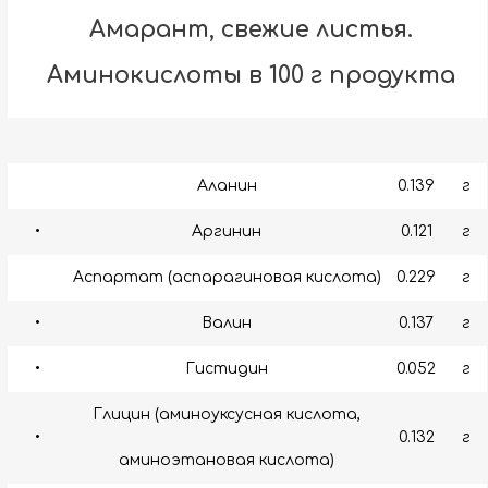
Амарант, свежие листья.
Аминокислоты в 100 г продукта
Аланин
0.139
г
•
Аргинин
0.121
г
Аспартат (аспарагиновая кислота)
0.229
г
•
Валин
0.137
г
•
Гистидин
0.052
г
Глицин (аминоуксусная кислота,
•
0.132
г
аминоэтановая кислота)