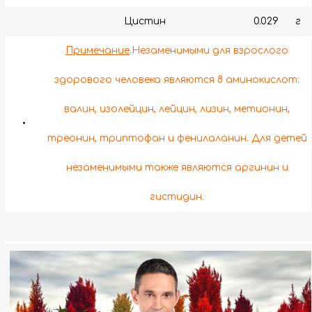
Цистин
0.029
г
Примечание
.Незаменимыми для взрослого
здорового человека являются 8 аминокислот:
валин, изолейцин, лейцин, лизин, метионин,
•
треонин, триптофан и фенилаланин. Для детей
незаменимыми также являются аргинин и
гистидин.