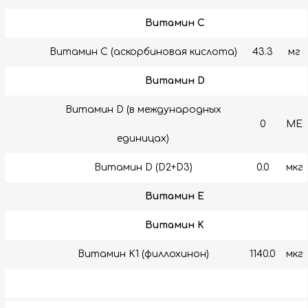
Витамин C
Витамин C (аскорбиновая кислота)
43.3
мг
Витамин D
Витамин D (в международных
0
МЕ
единицах)
Витамин D (D2+D3)
0.0
мкг
Витамин E
Витамин K
Витамин K1 (филлохинон)
1140.0
мкг