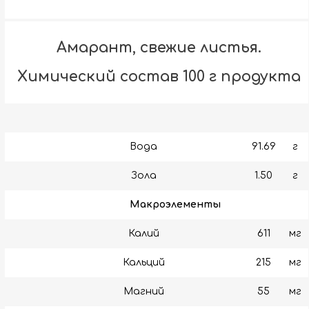
Амарант, свежие листья.
Химический состав 100 г продукта
Вода
91.69
г
Зола
1.50
г
Макроэлементы
Калий
611
мг
Кальций
215
мг
Магний
55
мг