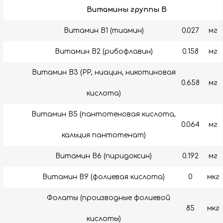
Витамины группы B
Витамин B1 (тиамин)
0.027
мг
Витамин B2 (рибофлавин)
0.158
мг
Витамин B3 (РР, ниацин, никотиновая
0.658
мг
кислота)
Витамин B5 (пантотеновая кислота,
0.064
мг
кальция пантотенат)
Витамин B6 (пиридоксин)
0.192
мг
Витамин В9 (фолиевая кислота)
0
мкг
Фолаты (производные фолиевой
85
мкг
кислоты)