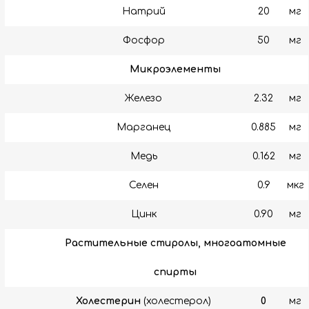
Натрий
20
мг
Фосфор
50
мг
Микроэлементы
Железо
2.32
мг
Марганец
0.885
мг
Медь
0.162
мг
Селен
0.9
мкг
Цинк
0.90
мг
Растительные стиролы, многоатомные
спирты
Холестерин
(холестерол)
0
мг