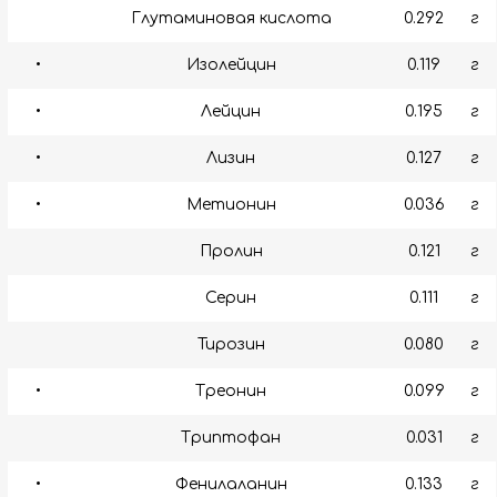
Глутаминовая кислота
0.292
г
•
Изолейцин
0.119
г
•
Лейцин
0.195
г
•
Лизин
0.127
г
•
Метионин
0.036
г
Пролин
0.121
г
Серин
0.111
г
Тирозин
0.080
г
•
Треонин
0.099
г
Триптофан
0.031
г
•
Фенилаланин
0.133
г