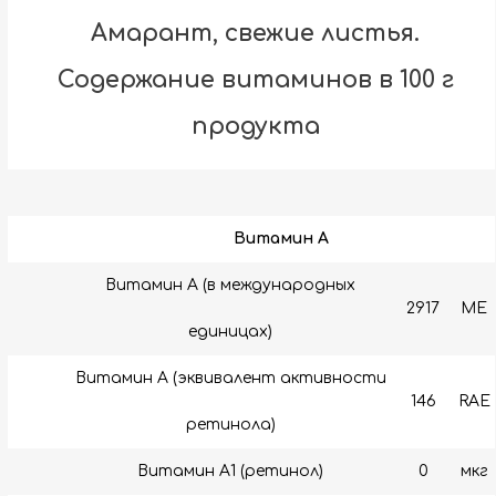
Амарант, свежие листья.
Содержание витаминов в 100 г
продукта
Витамин A
Витамин А (в международных
2917
МЕ
единицах)
Витамин А (эквивалент активности
146
RAE
ретинола)
Витамин A1 (ретинол)
0
мкг