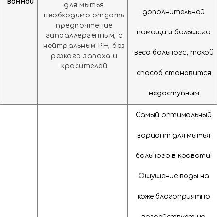
ванной
для мытья
дополнительной
необходимо отдать
предпочтение
помощи и большого
гипоаллергенным, с
нейтральным PH, без
веса больного, такой
резкого запаха и
красителей
способ становится
недоступным
Самый оптимальный
вариант для мытья
больного в кровати.
Ощущение воды на
коже благоприятно
воздействует на