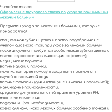
Читайте также:
Оформление трудового стажа по уходу за пожилым или
лежачим больным
Предметы ухода за лежачими больными, которые
понадобятся:
специальная зубная щетка и паста, подобранная с
учетом диагноза (так, при уходе за лежачим больным
после инсульта, требуется особо мягкая зубная щетка и
паста с кровоостанавливающим эффектом);
медицинские перчатки;
ватные диски и палочки;
пеленки, которые помогут защитить постель от
случайно пролитой воды;
ватные тампоны (для чистки ушей и лечения пролежней);
маникюрные принадлежности;
средство для умывания с нейтральным уровнем PH;
тканевые полотенца;
подгузники (при необходимости);
крема для кожи (кожа лежачих больных особенно тонкая и