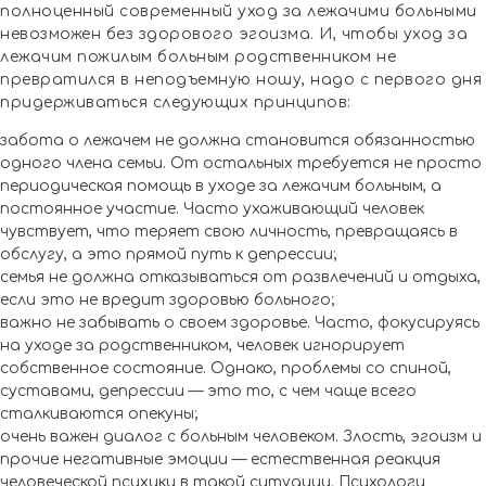
полноценный современный уход за лежачими больными
невозможен без здорового эгоизма. И, чтобы уход за
лежачим пожилым больным родственником не
превратился в неподъемную ношу, надо с первого дня
придерживаться следующих принципов:
забота о лежачем не должна становится обязанностью
одного члена семьи. От остальных требуется не просто
периодическая помощь в уходе за лежачим больным, а
постоянное участие. Часто ухаживающий человек
чувствует, что теряет свою личность, превращаясь в
обслугу, а это прямой путь к депрессии;
семья не должна отказываться от развлечений и отдыха,
если это не вредит здоровью больного;
важно не забывать о своем здоровье. Часто, фокусируясь
на уходе за родственником, человек игнорирует
собственное состояние. Однако, проблемы со спиной,
суставами, депрессии — это то, с чем чаще всего
сталкиваются опекуны;
очень важен диалог с больным человеком. Злость, эгоизм и
прочие негативные эмоции — естественная реакция
человеческой психики в такой ситуации. Психологи