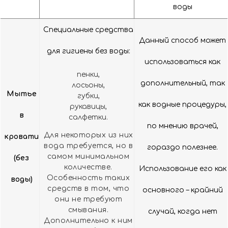
воды
Специальные средства
Данный способ может
для гигиены без воды:
использоваться как
пенки,
дополнительный, так
лосьоны,
Мытье
губки,
как водные процедуры,
рукавицы,
в
салфетки.
по мнению врачей,
Для некоторых из них
кровати
вода требуется, но в
гораздо полезнее.
самом минимальном
(без
количестве.
Использование его как
Особенность таких
воды)
средств в том, что
основного – крайний
они не требуют
смывания.
случай, когда нет
Дополнительно к ним