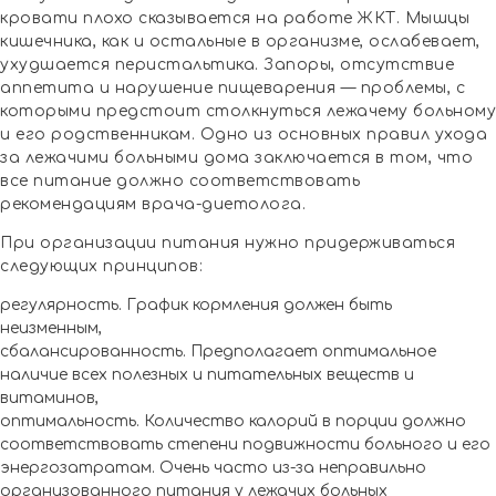
кровати плохо сказывается на работе ЖКТ. Мышцы
кишечника, как и остальные в организме, ослабевает,
ухудшается перистальтика. Запоры, отсутствие
аппетита и нарушение пищеварения — проблемы, с
которыми предстоит столкнуться лежачему больному
и его родственникам. Одно из основных правил ухода
за лежачими больными дома заключается в том, что
все питание должно соответствовать
рекомендациям врача-диетолога.
При организации питания нужно придерживаться
следующих принципов:
регулярность. График кормления должен быть
неизменным,
сбалансированность. Предполагает оптимальное
наличие всех полезных и питательных веществ и
витаминов,
оптимальность. Количество калорий в порции должно
соответствовать степени подвижности больного и его
энергозатратам. Очень часто из-за неправильно
организованного питания у лежачих больных