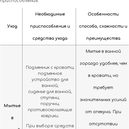
приспособления.
Необходимые
Особенности
Уход
приспособления и
способа, сложности и
средства ухода
преимущества
Мытье в ванной
гораздо удобнее, чем
Подъемник с кровати,
подъемное
в кровати, но
устройство для
ванной,
требует
сиденье для ванной,
ступени,
значительных усилий
поручни,
Мытье
противоскользящие
от опекуна. При
коврики.
в
отсутствии
При выборе средств