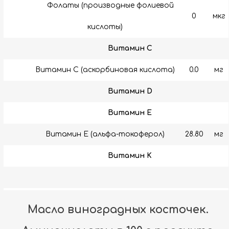
Фолаты (производные фолиевой
0
мкг
кислоты)
Витамин C
Витамин C (аскорбиновая кислота)
0.0
мг
Витамин D
Витамин E
Витамин E (альфа-токоферол)
28.80
мг
Витамин K
Масло виноградных косточек.