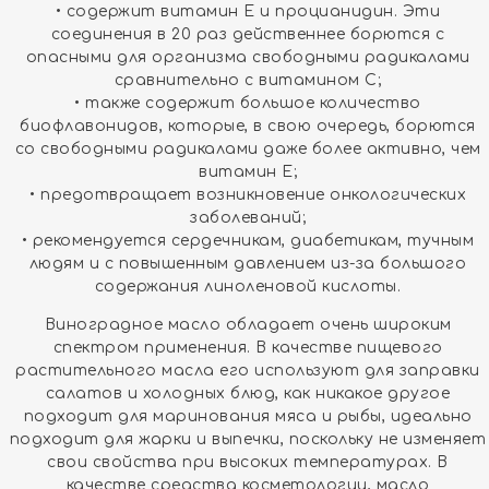
• содержит витамин Е и процианидин. Эти
соединения в 20 раз действеннее борются с
опасными для организма свободными радикалами
сравнительно с витамином С;
• также содержит большое количество
биофлавонидов, которые, в свою очередь, борются
со свободными радикалами даже более активно, чем
витамин Е;
• предотвращает возникновение онкологических
заболеваний;
• рекомендуется сердечникам, диабетикам, тучным
людям и с повышенным давлением из-за большого
содержания линоленовой кислоты.
Виноградное масло обладает очень широким
спектром применения. В качестве пищевого
растительного масла его используют для заправки
салатов и холодных блюд, как никакое другое
подходит для маринования мяса и рыбы, идеально
подходит для жарки и выпечки, поскольку не изменяет
свои свойства при высоких температурах. В
качестве средства косметологии, масло