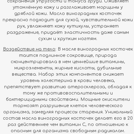
сохранения упругости и тонуса груди. Оживляет
утомлённую кожу и разглаживает морщины у
дряблой кожи. Масло виноградных косточек
прекрасно подходит для сухой, чувствительной кожи
рук, увлажняет кожу кутикулы, устраняет
раздражение, придаёт эластичность даже самым
сухим и хрупким ногтям.
Воздействие на тело
: В масле виноградных косточек
таится подлинное сокровище, природа
сконцентрировала в нем ценнейшие витамины,
микроэлементы, жирные кислоты, дубильные
вещества. Набор этих компонентов снижает
уровень холестерина в крови человека,
препятствует развитию атеросклероза, обладая к
тому же противовоспалительными и
бактерицидными свойствами. Мощные окислители
тормозят разрушение клеток человеческого
организма, замедляя процессы старения. Уникальный
состав масла виноградных косточек делает его в 20
раз действеннее чем витамин С, по отношению к
опасным для организма свободным радикалам.