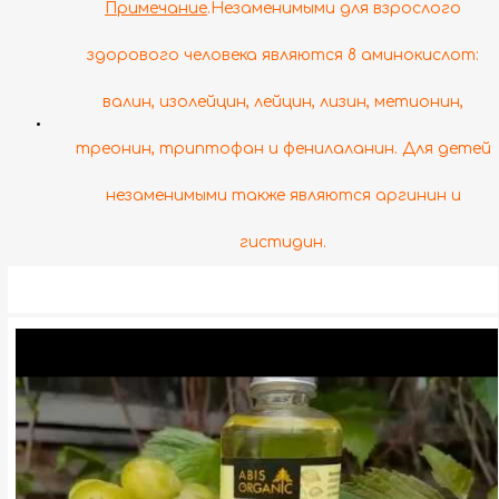
Примечание
.Незаменимыми для взрослого
здорового человека являются 8 аминокислот:
валин, изолейцин, лейцин, лизин, метионин,
•
треонин, триптофан и фенилаланин. Для детей
незаменимыми также являются аргинин и
гистидин.