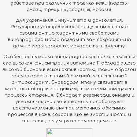
действие при различных травмах кожи (порезы,
ожоги, трещины, ссадины, мозоли).
Для укрепления иммунитета и долголетия
.
Регулярное употребление в пищу знаменитого
своими антиоксидантными свойствами
виноградного масла позволит вам сохранить на
долгие годы здоровье, молодость и красоту!
Особенность масла виноградной косточки является
его высокая концентрация витамина F, обладающего
высокой биологической активностью, таким образом
масло содержит самый сильный естественный
антиоксидант. Благодаря этому связывает в
клетках свободные радикалы, тем самым замедляет
процессы старения. Обладает регенерационными и
увлажняющими свойствами. Способствует
восстановлению внутриклеточных обменных
процессов в коже, сохранению ее эластичности и
свежести, регулирует салоотделение.