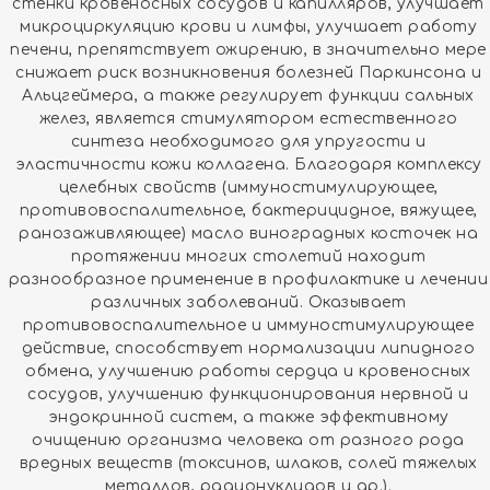
стенки кровеносных сосудов и капилляров, улучшает
микроциркуляцию крови и лимфы, улучшает работу
печени, препятствует ожирению, в значительно мере
снижает риск возникновения болезней Паркинсона и
Альцгеймера, а также регулирует функции сальных
желез, является стимулятором естественного
синтеза необходимого для упругости и
эластичности кожи коллагена. Благодаря комплексу
целебных свойств (иммуностимулирующее,
противовоспалительное, бактерицидное, вяжущее,
ранозаживляющее) масло виноградных косточек на
протяжении многих столетий находит
разнообразное применение в профилактике и лечении
различных заболеваний. Оказывает
противовоспалительное и иммуностимулирующее
действие, способствует нормализации липидного
обмена, улучшению работы сердца и кровеносных
сосудов, улучшению функционирования нервной и
эндокринной систем, а также эффективному
очищению организма человека от разного рода
вредных веществ (токсинов, шлаков, солей тяжелых
металлов, радионуклидов и др.).