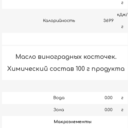
г
кДж/
Калорийность
3699
г
Масло виноградных косточек.
Химический состав 100 г продукта
Вода
0.00
г
Зола
0.00
г
Макроэлементы