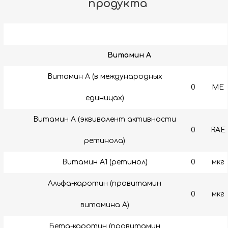
продукта
Витамин A
Витамин А (в международных
0
МЕ
единицах)
Витамин А (эквивалент активности
0
RAE
ретинола)
Витамин A1 (ретинол)
0
мкг
Альфа-каротин (провитамин
0
мкг
витамина А)
Бета-каротин (провитамин