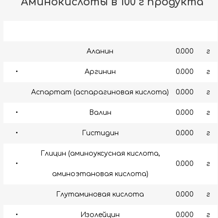
Аминокислоты в 100 г продукта
Аланин
0.000
г
•
Аргинин
0.000
г
Аспартат (аспарагиновая кислота)
0.000
г
•
Валин
0.000
г
•
Гистидин
0.000
г
Глицин (аминоуксусная кислота,
•
0.000
г
аминоэтановая кислота)
Глутаминовая кислота
0.000
г
•
Изолейцин
0.000
г