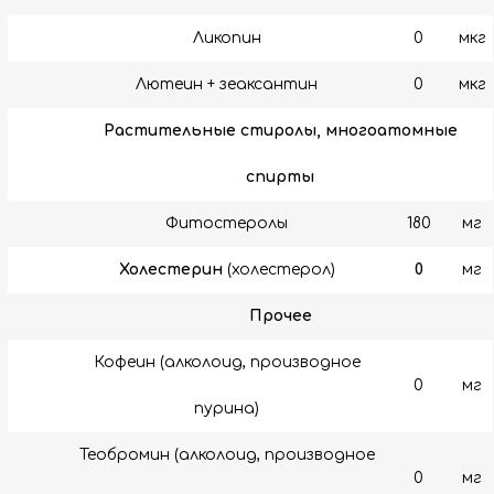
Ликопин
0
мкг
Лютеин + зеаксантин
0
мкг
Растительные стиролы, многоатомные
спирты
Фитостеролы
180
мг
Холестерин
(холестерол)
0
мг
Прочее
Кофеин (алколоид, производное
0
мг
пурина)
Теобромин (алколоид, производное
0
мг