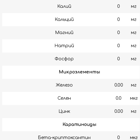
Калий
0
мг
Кальций
0
мг
Магний
0
мг
Натрий
0
мг
Фосфор
0
мг
Микроэлементы
Железо
0.00
мг
Селен
0.0
мкг
Цинк
0.00
мг
Каратиноиды
Бета-криптоксантин
0
мкг