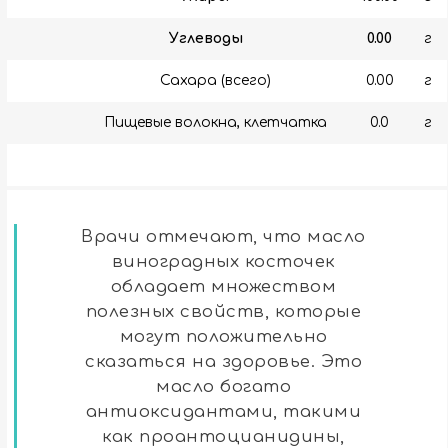
Углеводы
0.00
г
Сахара (всего)
0.00
г
Пищевые волокна, клетчатка
0.0
г
Врачи отмечают, что масло
виноградных косточек
обладает множеством
полезных свойств, которые
могут положительно
сказаться на здоровье. Это
масло богато
антиоксидантами, такими
как проантоцианидины,