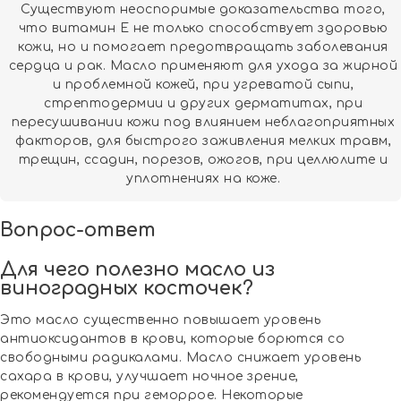
Существуют неоспоримые доказательства того,
что витамин Е не только способствует здоровью
кожи, но и помогает предотвращать заболевания
сердца и рак. Масло применяют для ухода за жирной
и проблемной кожей, при угреватой сыпи,
стрептодермии и других дерматитах, при
пересушивании кожи под влиянием неблагоприятных
факторов, для быстрого заживления мелких травм,
трещин, ссадин, порезов, ожогов, при целлюлите и
уплотнениях на коже.
Вопрос-ответ
Для чего полезно масло из
виноградных косточек?
Это масло существенно повышает уровень
антиоксидантов в крови, которые борются со
свободными радикалами. Масло снижает уровень
сахара в крови, улучшает ночное зрение,
рекомендуется при геморрое. Некоторые