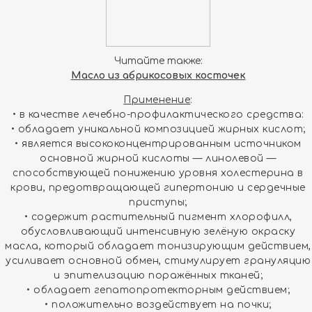
Читайте также:
Масло из абрикосовых косточек
Применение
:
• в качестве лечебно-профилактического средства:
• обладает уникальной композицией жирных кислот;
• является высококонцентрированным источником
основной жирной кислоты — линолевой —
способствующей понижению уровня холестерина в
крови, предотвращающей гипертонию и сердечные
приступы;
• содержит растительный пигмент хлорофилл,
обусловливающий интенсивную зелёную окраску
масла, который обладает тонизирующим действием,
усиливает основной обмен, стимулирует грануляцию
и эпителизацию поражённых тканей;
• обладает гепатопротекторным действием;
• положительно воздействует на почки;