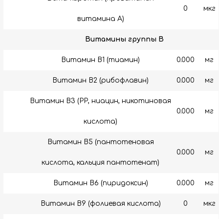
0
мкг
витамина А)
Витамины группы B
Витамин B1 (тиамин)
0.000
мг
Витамин B2 (рибофлавин)
0.000
мг
Витамин B3 (РР, ниацин, никотиновая
0.000
мг
кислота)
Витамин B5 (пантотеновая
0.000
мг
кислота, кальция пантотенат)
Витамин B6 (пиридоксин)
0.000
мг
Витамин В9 (фолиевая кислота)
0
мкг