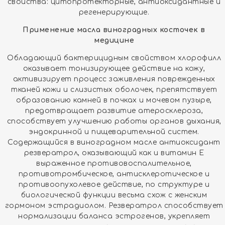
свойства: цитопротекторные, антиоксидантные и
регенерирующие.
Применение масла виноградных косточек в
медицине
Обладающий бактерицидным свойством хлорофилл
оказывает тонизирующее действие на кожу,
активизирует процесс заживления поврежденных
тканей кожи и слизистых оболочек, препятствует
образованию камней в почках и мочевом пузыре,
предотвращает развитие атеросклероза,
способствует улучшению работы органов дыхания,
эндокринной и пищеварительной систем.
Содержащийся в виноградном масле антиоксидант
резвератрол, оказывающий как и витамин Е
выраженное противовоспалительное,
противотромбическое, антисклеротическое и
противоопухолевое действие, по структуре и
биологической функции весьма схож с женским
гормоном эстрадиолом. Резвератрол способствует
нормализации баланса эстрогенов, укрепляет