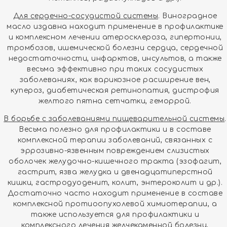
Для сердечно-сосудистой системы
. Виноградное
масло издавна находит применение в профилактике
и комплексном лечении атеросклероза, гипертонии,
тромбозов, ишемической болезни сердца, сердечной
недостаточности, инфарктов, инсультов, а также
весьма эффективно при таких сосудистых
заболеваниях, как варикозное расширение вен,
купероз, диабетическая ретинопатия, дистрофия
желтого пятна сетчатки, геморрой.
В борьбе с заболеваниями пищеварительной системы
.
Весьма полезно для профилактики и в составе
комплексной терапии заболеваний, связанных с
эррозивно-язвенным повреждением слизистых
оболочек желудочно-кишечного тракта (эзофагит,
гастрит, язва желудка и двенадцатиперстной
кишки, гастродуоденит, колит, энтероколит и др.).
Достаточно часто находит применение в составе
комплексной протиоопухолевой химиотерапии, а
также используется для профилактики и
комплексного лечения желчекаменной болезни,