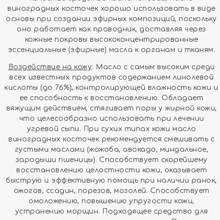
виноградных косточек хорошо использовать в виде
основы при создании эфирных композиций, поскольку
оно работает как проводник, доставляя через
кожные покровы высококонцентрированные
эссенциальные (эфирные) масла к органам и тканям.
Воздействие на кожу
: Масло с самым высоким среди
всех известных продуктов содержанием линолевой
кислоты (до 76%), контролирующей влажность кожи и
ее способность к восстановлению. Обладает
вяжущим действием, стягивает поры у жирной кожи,
что целесообразно использовать при лечении
угревой сыпи. При сухих типах кожи масло
виноградных косточек рекомендуется смешивать с
густыми маслами (жожоба, авокадо, миндальное,
зародыши пшеницы). Способствует скорейшему
восстановлению целостности кожи, оказывает
быструю и эффективную помощь при наличии ранок,
ожогов, ссадин, порезов, мозолей. Способствует
омоложению, повышению упругости кожи,
устранению морщин. Подходящее средство для