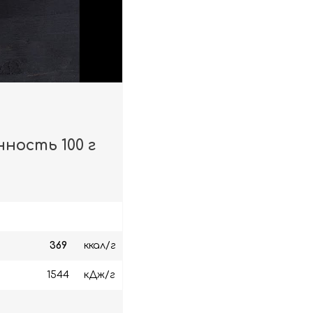
ность 100 г
369
ккал/г
1544
кДж/г