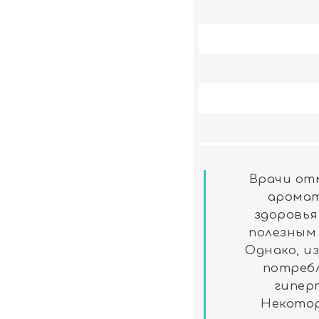
Врачи от
аромат
здоровья
полезным
Однако, и
потребл
гипер
Некотор