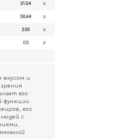
21.54
г
30.64
г
2.00
г
0.0
г
 вкусом и
 зрения
елает его
 функции.
жиров, его
 людей с
ниями.
озможной