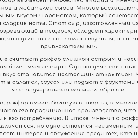
окфор вызывает множество эмоций и мнений
анов и любителей сыров. Многие восхищаютс
ьным вкусом и ароматом, который сочетает
и сладкие ноты. Этот сыр, изготовленный из
созревающий в пещерах, обладает характерн
ю, что делает его не только вкусным, но и в
привлекательным.
ые считают рокфор слишком острым и нас
ая более мягкие сыры. Однако для истинных
й вкус становится настоящим открытием. 
т в салатах, соусах или подают с фруктами 
что подчеркивает его многообразие.
о, рокфор имеет богатую историю, и многи
чают его традиционное производство, что
 к его потреблению. В итоге, мнения о рокф
азличаться, но одно остается неизменным:
вает интерес и обсуждение среди тех, кто 