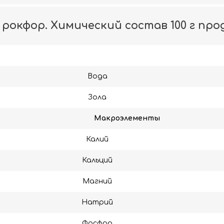
 рокфор. Химический состав 100 г про
Вода
Зола
Макроэлементы
Калий
Кальций
Магний
Натрий
Фосфор