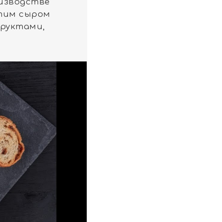
оизводстве
этим сыром
фруктами,