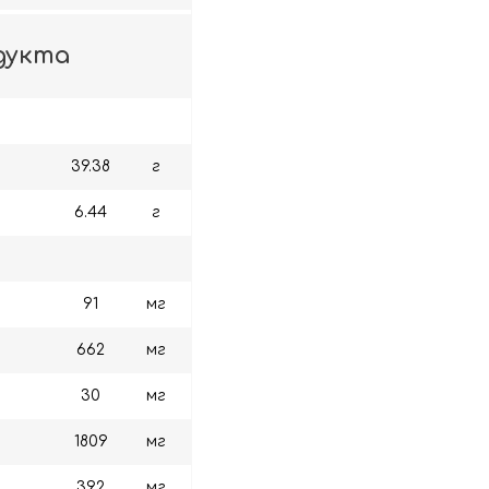
дукта
39.38
г
6.44
г
91
мг
662
мг
30
мг
1809
мг
392
мг