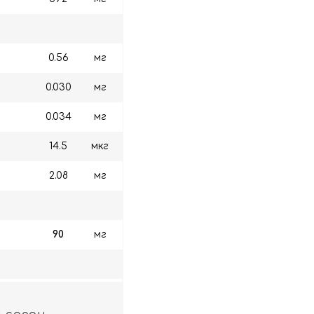
0.56
мг
0.030
мг
0.034
мг
14.5
мкг
2.08
мг
90
мг