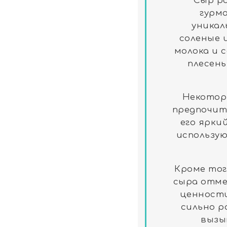
Сыр р
гурм
уникал
соленые 
молока и 
плесень
Некотор
предпочит
его ярки
использую
Кроме тог
сыра отме
ценности
сильно р
вызы