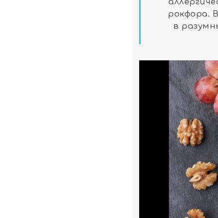
аллергиче
рокфора. 
в разумн