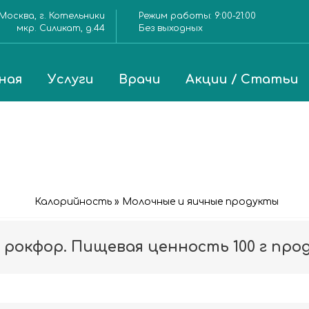
Москва, г. Котельники
Режим работы:
9:00-21:00
мкр. Силикат, д.44
Без выходных
ная
Услуги
Врачи
Акции / Статьи
Калорийность » Молочные и яичные продукты
 рокфор. Пищевая ценность 100 г про