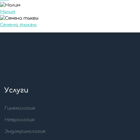
Налим
Семена тыквы
Услуги
Гинекология
Неврология
Эндокринология