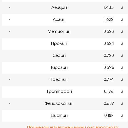
•
Лейцин
1.435
г
•
Лизин
1.622
г
•
Метионин
0.523
г
Пролин
0.624
г
Серин
0.720
г
Тирозин
0.596
г
•
Треонин
0.774
г
Триптофан
0.198
г
•
Фенилаланин
0.689
г
Цистин
0.189
г
Примечание
.Незаменимыми для взрослого