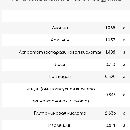
Аланин
1.068
г
•
Аргинин
1.057
г
Аспартат (аспарагиновая кислота)
1.808
г
•
Валин
0.910
г
•
Гистидин
0.520
г
Глицин (аминоуксусная кислота,
•
0.848
г
аминоэтановая кислота)
Глутаминовая кислота
2.636
г
•
Изолейцин
0.814
г