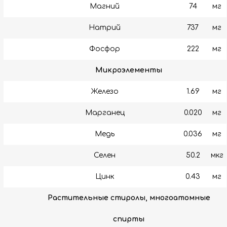
Магний
74
мг
Натрий
737
мг
Фосфор
222
мг
Микроэлементы
Железо
1.69
мг
Марганец
0.020
мг
Медь
0.036
мг
Селен
50.2
мкг
Цинк
0.43
мг
Растительные стиролы, многоатомные
спирты