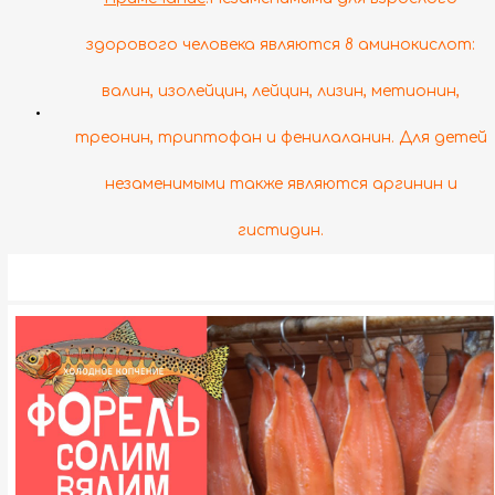
здорового человека являются 8 аминокислот:
валин, изолейцин, лейцин, лизин, метионин,
•
треонин, триптофан и фенилаланин. Для детей
незаменимыми также являются аргинин и
гистидин.