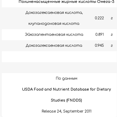
Полиненасыщенные жирные кислоты Омега-3
Докозагексаеновая кислота,
0.222
г
клупанодоновая кислота
Эйкозапентаеновая кислота
0.891
г
Докозагексаеновая кислота
0.945
г
По данным
USDA Food and Nutrient Database for Dietary
Studies (FNDDS)
Release 24, September 2011