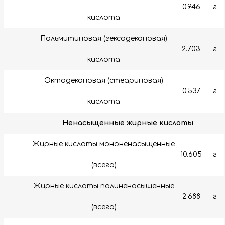
0.946
г
кислота
Пальмитиновая (гексадекановая)
2.703
г
кислота
Октадекановая (стеариновая)
0.537
г
кислота
Ненасыщенные жирные кислоты
Жирные кислоты мононенасыщенные
10.605
г
(всего)
Жирные кислоты полиненасыщенные
2.688
г
(всего)