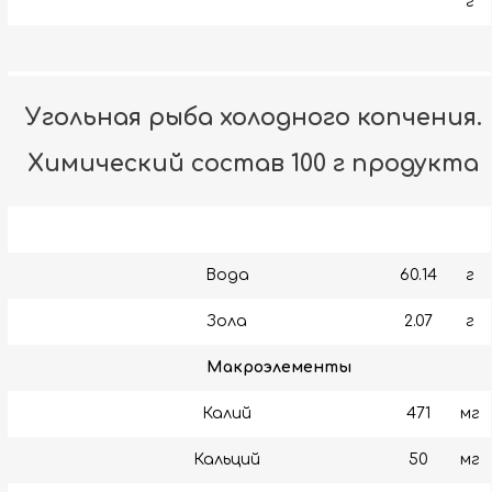
г
Угольная рыба холодного копчения.
Химический состав 100 г продукта
Вода
60.14
г
Зола
2.07
г
Макроэлементы
Калий
471
мг
Кальций
50
мг