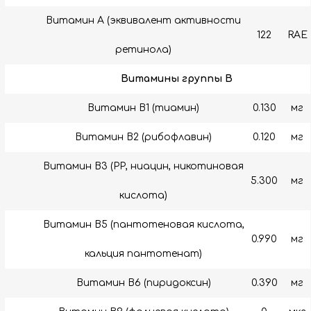
Витамин А (эквивалент активности
122
RAE
ретинола)
Витамины группы B
Витамин B1 (тиамин)
0.130
мг
Витамин B2 (рибофлавин)
0.120
мг
Витамин B3 (РР, ниацин, никотиновая
5.300
мг
кислота)
Витамин B5 (пантотеновая кислота,
0.990
мг
кальция пантотенат)
Витамин B6 (пиридоксин)
0.390
мг