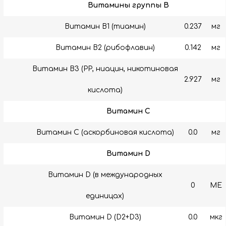
Витамины группы B
Витамин B1 (тиамин)
0.237
мг
Витамин B2 (рибофлавин)
0.142
мг
Витамин B3 (РР, ниацин, никотиновая
2.927
мг
кислота)
Витамин C
Витамин C (аскорбиновая кислота)
0.0
мг
Витамин D
Витамин D (в международных
0
МЕ
единицах)
Витамин D (D2+D3)
0.0
мкг