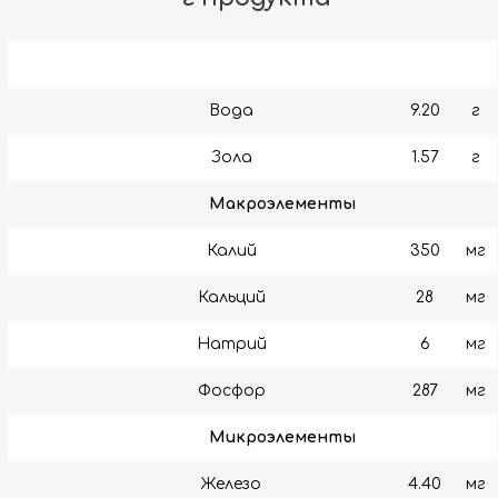
Вода
9.20
г
Зола
1.57
г
Макроэлементы
Калий
350
мг
Кальций
28
мг
Натрий
6
мг
Фосфор
287
мг
Микроэлементы
Железо
4.40
мг