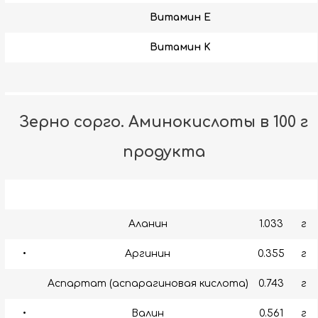
Витамин E
Витамин K
Зерно сорго. Аминокислоты в 100 г
продукта
Аланин
1.033
г
•
Аргинин
0.355
г
Аспартат (аспарагиновая кислота)
0.743
г
•
Валин
0.561
г