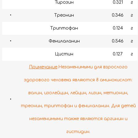
Тирозин
0.321
г
•
Треонин
0.346
г
Триптофан
0.124
г
•
Фенилаланин
0.546
г
Цистин
0.127
г
Примечание
.Незаменимыми для взрослого
здорового человека являются 8 аминокислот:
валин, изолейцин, лейцин, лизин, метионин,
•
треонин, триптофан и фенилаланин. Для детей
незаменимыми также являются аргинин и
гистидин.