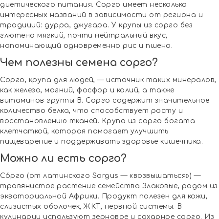
диетического питания. Сорго имеет несколько
интересных названий в зависимости от региона и
традиций: дурра, джугара. У крупы из сорго без
глютена мягкий, почти нейтральный вкус,
напоминающий одновременно рис и пшено.
Чем полезны семена сорго?
Сорго, крупа для людей, — источник таких минералов,
как железо, магний, фосфор и калий, а также
витаминов группы B. Сорго содержит значительное
количество белка, что способствует росту и
восстановлению тканей. Крупа из сорго богата
клетчаткой, которая помогает улучшить
пищеварение и поддерживать здоровье кишечника.
Можно ли есть сорго?
Со́рго (от латинского Sorgus — «возвышаться») —
травянистое растение семейства Злаковые, родом из
экваториальной Африки. Продукт полезен для кожи,
слизистых оболочек, ЖКТ, нервной системы. В
кулинарии используют зерновое и сахарное сорго. Из