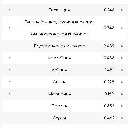
•
Гистидин
0.246
г
Глицин (аминоуксусная кислота,
•
0.346
г
аминоэтановая кислота)
Глутаминовая кислота
2.439
г
•
Изолейцин
0.433
г
•
Лейцин
1.491
г
•
Лизин
0.229
г
•
Метионин
0.169
г
Пролин
0.852
г
Серин
0.462
г