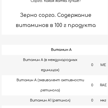
Сорго. Какая жатка лучше?
Зерно сорго. Содержание
витаминов в 100 г продукта
Витамин A
Витамин А (в международных
0
МЕ
единицах)
Витамин А (эквивалент активности
0
RAE
ретинола)
Витамин A1 (ретинол)
0
мкг