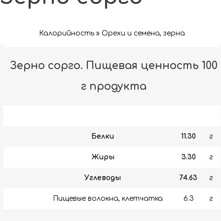
Калорийность » Орехи и семена, зерна
Зерно сорго. Пищевая ценность 100
г продукта
Белки
11.30
г
Жиры
3.30
г
Углеводы
74.63
г
Пищевые волокна, клетчатка
6.3
г