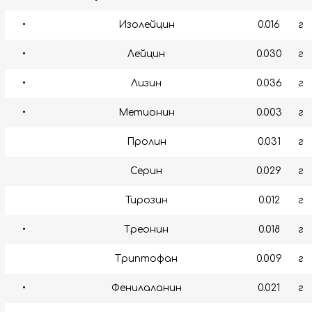
•
Изолейцин
0.016
г
•
Лейцин
0.030
г
•
Лизин
0.036
г
•
Метионин
0.003
г
Пролин
0.031
г
Серин
0.029
г
Тирозин
0.012
г
•
Треонин
0.018
г
Триптофан
0.009
г
•
Фенилаланин
0.021
г