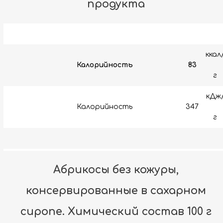
продукта
ккал
Калорийность
83
г
кДж
Калорийность
347
г
Абрикосы без кожуры,
консервированные в сахарном
сиропе. Химический состав 100 г