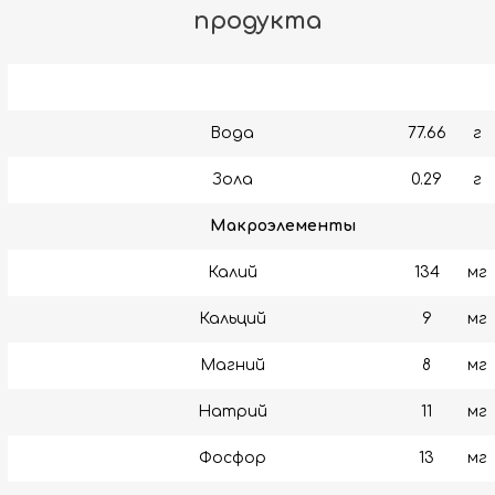
продукта
Вода
77.66
г
Зола
0.29
г
Макроэлементы
Калий
134
мг
Кальций
9
мг
Магний
8
мг
Натрий
11
мг
Фосфор
13
мг