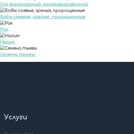
Сок виноградный, консервированный
Бобы соевые, зрелые, пророщенные
Рак
Налим
Семена тыквы
Услуги