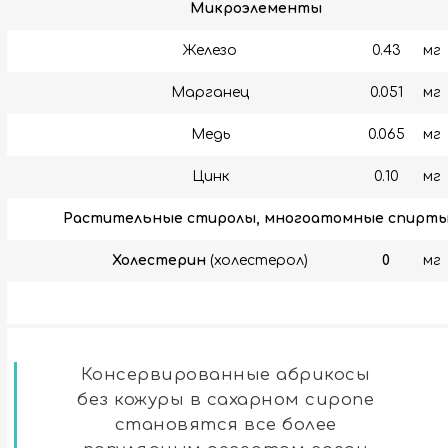
Микроэлементы
Железо
0.43
мг
Марганец
0.051
мг
Медь
0.065
мг
Цинк
0.10
мг
Растительные стиролы, многоатомные спирт
Холестерин
(холестерол)
0
мг
Консервированные абрикосы
без кожуры в сахарном сиропе
становятся все более