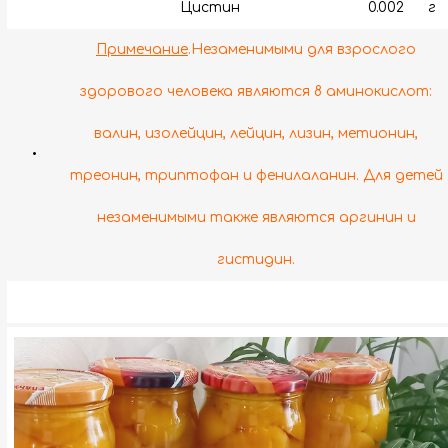
Цистин
0.002
г
Примечание
.Незаменимыми для взрослого
здорового человека являются 8 аминокислот:
валин, изолейцин, лейцин, лизин, метионин,
•
треонин, триптофан и фенилаланин. Для детей
незаменимыми также являются аргинин и
гистидин.