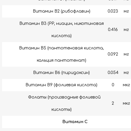
Витамин B2 (рибофлавин)
0.023
мг
Витамин B3 (РР, ниацин, никотиновая
0.416
мг
кислота)
Витамин B5 (пантотеновая кислота,
0.092
мг
кальция пантотенат)
Витамин B6 (пиридоксин)
0.054
мг
Витамин В9 (фолиевая кислота)
0
мкг
Фолаты (производные фолиевой
2
мкг
кислоты)
Витамин C