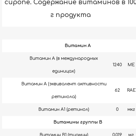
сиропе. Содержание витаминов в 10
г продукта
Витамин A
Витамин А (в международных
1240
МЕ
единицах)
Витамин А (эквивалент активности
62
RAE
ретинола)
Витамин A1 (ретинол)
0
мкг
Витамины группы B
Витамин B1 (тиамин)
0.019
мг