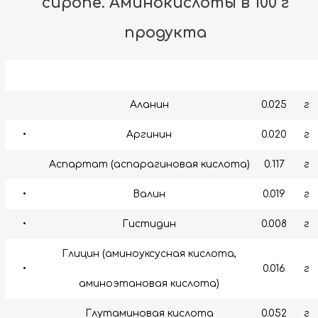
сиропе. Аминокислоты в 100 г
продукта
Аланин
0.025
г
•
Аргинин
0.020
г
Аспартат (аспарагиновая кислота)
0.117
г
•
Валин
0.019
г
•
Гистидин
0.008
г
Глицин (аминоуксусная кислота,
•
0.016
г
аминоэтановая кислота)
Глутаминовая кислота
0.052
г