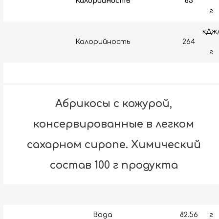
Калорийность
63
г
кДж
Калорийность
264
г
Абрикосы с кожурой,
консервированные в легком
сахарном сиропе. Химический
состав 100 г продукта
Вода
82.56
г