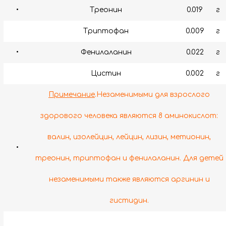
•
Треонин
0.019
г
Триптофан
0.009
г
•
Фенилаланин
0.022
г
Цистин
0.002
г
Примечание
.Незаменимыми для взрослого
здорового человека являются 8 аминокислот:
валин, изолейцин, лейцин, лизин, метионин,
•
треонин, триптофан и фенилаланин. Для детей
незаменимыми также являются аргинин и
гистидин.