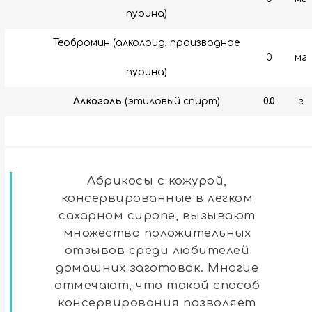
пурина)
Теобромин (алколоид, производное
0
мг
пурина)
Алкоголь
(этиловый спирт)
0.0
г
Абрикосы с кожурой,
консервированные в легком
сахарном сиропе, вызывают
множество положительных
отзывов среди любителей
домашних заготовок. Многие
отмечают, что такой способ
консервирования позволяет