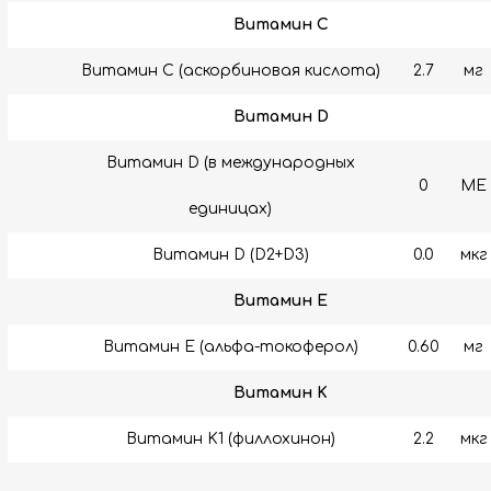
Витамин C
Витамин C (аскорбиновая кислота)
2.7
мг
Витамин D
Витамин D (в международных
0
МЕ
единицах)
Витамин D (D2+D3)
0.0
мкг
Витамин E
Витамин E (альфа-токоферол)
0.60
мг
Витамин K
Витамин K1 (филлохинон)
2.2
мкг