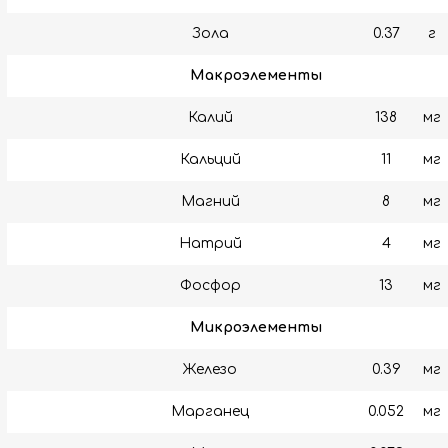
Зола
0.37
г
Макроэлементы
Калий
138
мг
Кальций
11
мг
Магний
8
мг
Натрий
4
мг
Фосфор
13
мг
Микроэлементы
Железо
0.39
мг
Марганец
0.052
мг