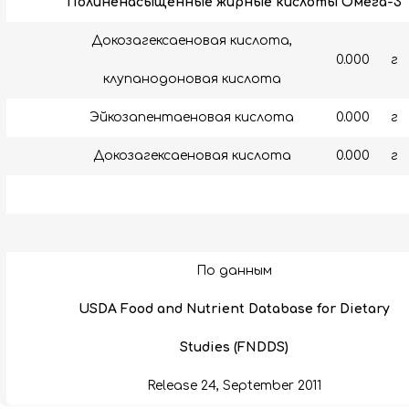
Полиненасыщенные жирные кислоты Омега-3
Докозагексаеновая кислота,
0.000
г
клупанодоновая кислота
Эйкозапентаеновая кислота
0.000
г
Докозагексаеновая кислота
0.000
г
По данным
USDA Food and Nutrient Database for Dietary
Studies (FNDDS)
Release 24, September 2011