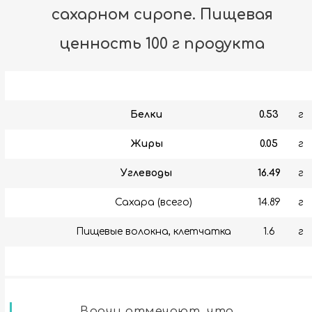
сахарном сиропе. Пищевая
ценность 100 г продукта
Белки
0.53
г
Жиры
0.05
г
Углеводы
16.49
г
Сахара (всего)
14.89
г
Пищевые волокна, клетчатка
1.6
г
Врачи отмечают, что