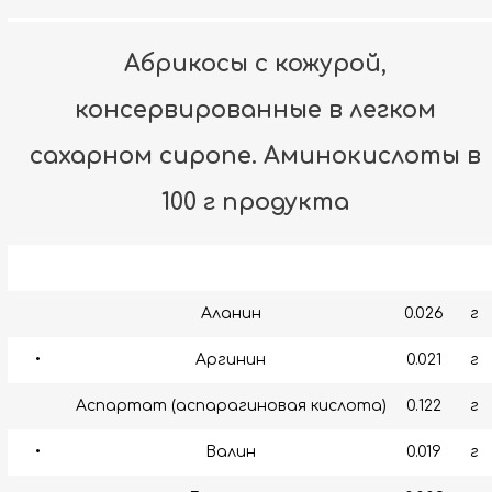
Абрикосы с кожурой,
консервированные в легком
сахарном сиропе. Аминокислоты в
100 г продукта
Аланин
0.026
г
•
Аргинин
0.021
г
Аспартат (аспарагиновая кислота)
0.122
г
•
Валин
0.019
г