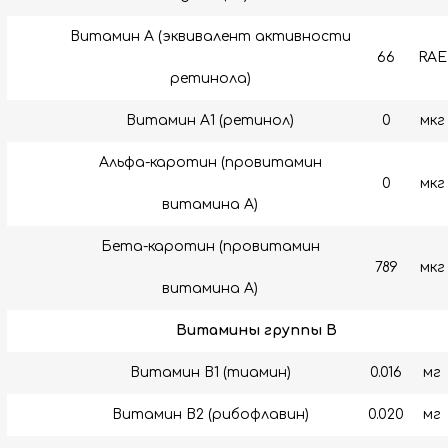
Витамин А (эквивалент активности
66
RAE
ретинола)
Витамин A1 (ретинол)
0
мкг
Альфа-каротин (провитамин
0
мкг
витамина А)
Бета-каротин (провитамин
789
мкг
витамина А)
Витамины группы B
Витамин B1 (тиамин)
0.016
мг
Витамин B2 (рибофлавин)
0.020
мг