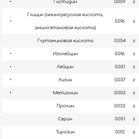
•
Гистидин
0.009
г
Глицин (аминоуксусная кислота,
•
0.016
г
аминоэтановая кислота)
Глутаминовая кислота
0.054
г
•
Изолейцин
0.016
г
•
Лейцин
0.031
г
•
Лизин
0.037
г
•
Метионин
0.003
г
Пролин
0.032
г
Серин
0.031
г
Тирозин
0.012
г