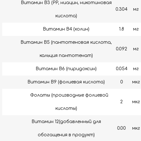
Витамин B3 (РР, ниацин, никотиновая
0.304
мг
кислота)
Витамин B4 (холин)
1.8
мг
Витамин B5 (пантотеновая кислота,
0.092
мг
кальция пантотенат)
Витамин B6 (пиридоксин)
0.054
мг
Витамин В9 (фолиевая кислота)
0
мкг
Фолаты (производные фолиевой
2
мкг
кислоты)
Витамин 12(добавленный для
0.00
мкг
обогащения в продукт)