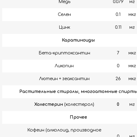
Медь
0.079
мг
Селен
0.1
мкг
Цинк
0.11
мг
Каратиноиды
Бета-криптоксантин
7
мкг
Ликопин
0
мкг
Лютеин + зеаксантин
26
мкг
Растительные стиролы, многоатомные спирт
Холестерин
(холестерол)
0
мг
Прочее
Кофеин (алколоид, производное
0
мг