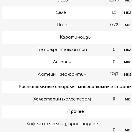
Медь
0.099
мг
Селен
1.3
мкг
Цинк
0.72
мг
Каратиноиды
Бета-криптоксантин
0
мкг
Ликопин
0
мкг
Лютеин + зеаксантин
1747
мкг
Растительные стиролы, многоатомные спирт
Холестерин
(холестерол)
0
мг
Прочее
Кофеин (алколоид, производное
0
мг