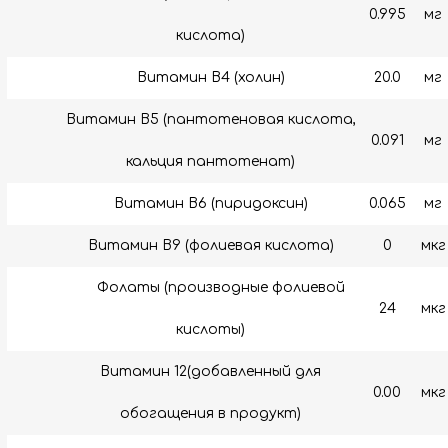
0.995
мг
кислота)
Витамин B4 (холин)
20.0
мг
Витамин B5 (пантотеновая кислота,
0.091
мг
кальция пантотенат)
Витамин B6 (пиридоксин)
0.065
мг
Витамин В9 (фолиевая кислота)
0
мкг
Фолаты (производные фолиевой
24
мкг
кислоты)
Витамин 12(добавленный для
0.00
мкг
обогащения в продукт)