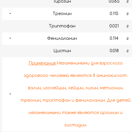
Тирозин
0.065
г
•
Треонин
0.115
г
Триптофан
0.021
г
•
Фенилаланин
0.114
г
Цистин
0.018
г
Примечание
.Незаменимыми для взрослого
здорового человека являются 8 аминокислот:
валин, изолейцин, лейцин, лизин, метионин,
•
треонин, триптофан и фенилаланин. Для детей
незаменимыми также являются аргинин и
гистидин.