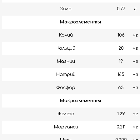
Зола
0.77
г
Макроэлементы
Калий
106
мг
Кальций
20
мг
Магний
19
мг
Натрий
185
мг
Фосфор
63
мг
Микроэлементы
Железо
1.29
мг
Марганец
0.211
мг