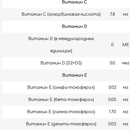
Витамин C
Витамин C (аскорбиновая кислота)
7.8
мг
Витамин D
Витамин D (в международных
0
МЕ
единицах)
Витамин D (D2+D3)
0.0
мкг
Витамин E
Витамин E (альфа-токоферол)
0.02
мг
Витамин E (бета-токоферол)
0.00
мг
Витамин E (гамма-токоферол)
1.70
мг
Витамин E (дельта-токоферол)
0.03
мг