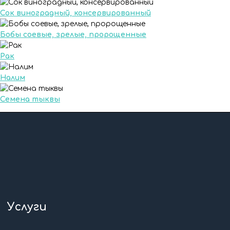
Сок виноградный, консервированный
Бобы соевые, зрелые, пророщенные
Рак
Налим
Семена тыквы
Услуги