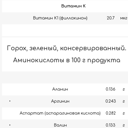
Витамин K
Витамин K1 (филлохинон)
20.7
мкг
Горох, зеленый, консервированный.
Аминокислоты в 100 г продукта
Аланин
0.136
г
•
Аргинин
0.243
г
Аспартат (аспарагиновая кислота)
0.282
г
•
Валин
0.133
г