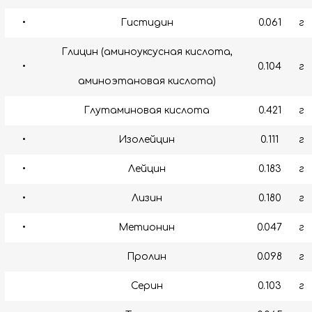
•
Гистидин
0.061
г
Глицин (аминоуксусная кислота,
•
0.104
г
аминоэтановая кислота)
Глутаминовая кислота
0.421
г
•
Изолейцин
0.111
г
•
Лейцин
0.183
г
•
Лизин
0.180
г
•
Метионин
0.047
г
Пролин
0.098
г
Серин
0.103
г