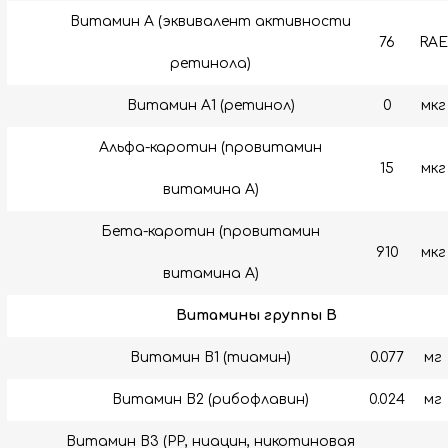
Витамин А (эквивалент активности
76
RAE
ретинола)
Витамин A1 (ретинол)
0
мкг
Альфа-каротин (провитамин
15
мкг
витамина А)
Бета-каротин (провитамин
910
мкг
витамина А)
Витамины группы B
Витамин B1 (тиамин)
0.077
мг
Витамин B2 (рибофлавин)
0.024
мг
Витамин B3 (РР, ниацин, никотиновая