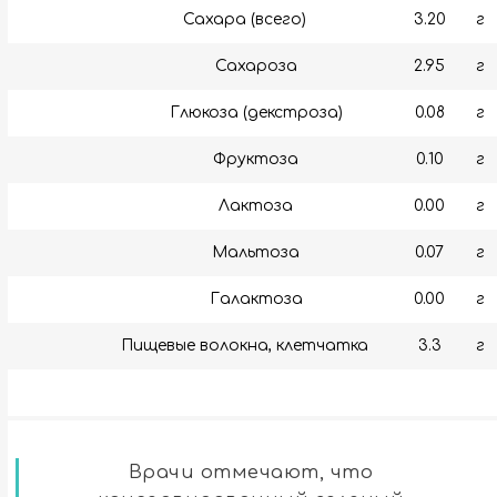
Сахара (всего)
3.20
г
Сахароза
2.95
г
Глюкоза (декстроза)
0.08
г
Фруктоза
0.10
г
Лактоза
0.00
г
Мальтоза
0.07
г
Галактоза
0.00
г
Пищевые волокна, клетчатка
3.3
г
Врачи отмечают, что