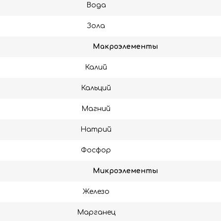
Вода
Зола
Макроэлементы
Калий
Кальций
Магний
Натрий
Фосфор
Микроэлементы
Железо
Марганец