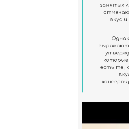
занятых л
отмечаю
вкус и
Однак
выражают 
утвержд
которые 
есть те, 
вку
консерви