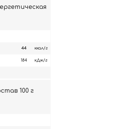
нергетическая
44
ккал/г
184
кДж/г
став 100 г