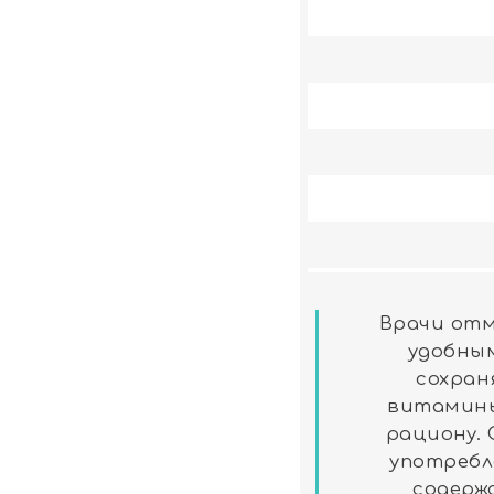
Врачи отм
удобны
сохран
витамины
рациону.
употребл
содерж