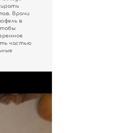
бирать
ав. Врачи
офель в
чтобы
меренное
ыть частью
ьные