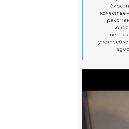
благо
качествен
рекоме
каче
обеспеч
употребле
здо