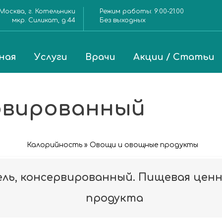
Москва, г. Котельники
Режим работы:
9:00-21:00
мкр. Силикат, д.44
Без выходных
ная
Услуги
Врачи
Акции / Статьи
рвированный
Калорийность » Овощи и овощные продукты
ль, консервированный. Пищевая ценно
продукта