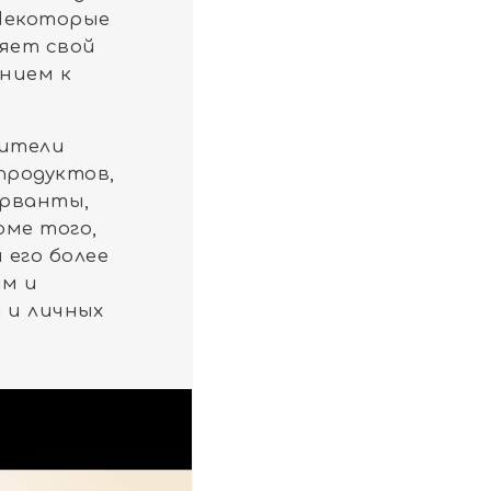
 Некоторые
яет свой
ением к
бители
продуктов,
ерванты,
оме того,
 его более
им и
 и личных