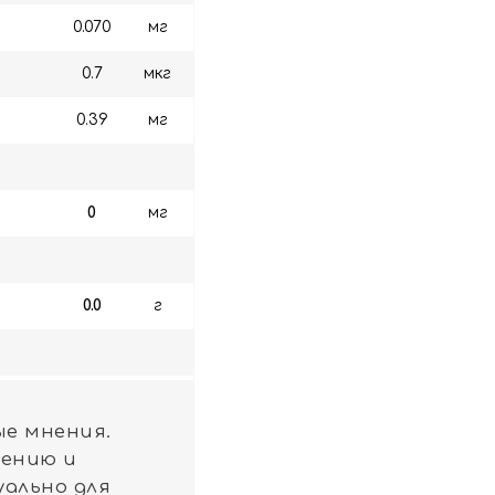
0.070
мг
0.7
мкг
0.39
мг
0
мг
0.0
г
е мнения.
лению и
уально для