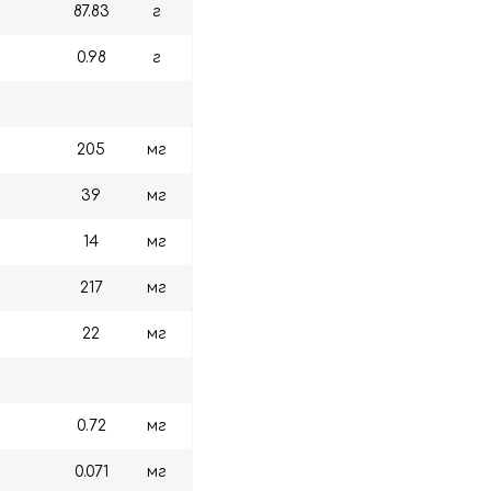
87.83
г
0.98
г
205
мг
39
мг
14
мг
217
мг
22
мг
0.72
мг
0.071
мг