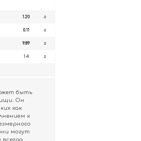
1.20
г
0.11
г
9.89
г
1.4
г
ожет быть
ищи. Он
ких как
лнением к
езмерного
они могут
 всегда