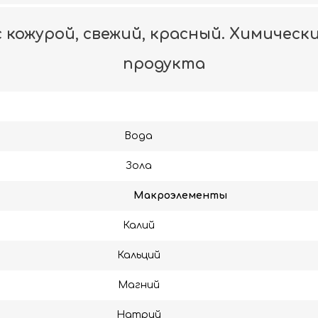
 кожурой, свежий, красный. Химически
продукта
Вода
Зола
Макроэлементы
Калий
Кальций
Магний
Натрий