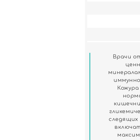
Врачи о
ценн
минерала
иммунно
Кожура
норм
кишечни
гликемиче
следящих 
включат
максим