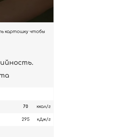
ить картошку чтобы
рийность.
кта
70
ккал/г
295
кДж/г