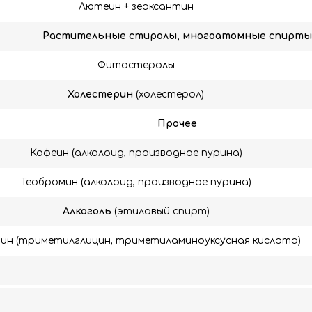
Лютеин + зеаксантин
Растительные стиролы, многоатомные спирты
Фитостеролы
Холестерин
(холестерол)
Прочее
Кофеин (алколоид, производное пурина)
Теобромин (алколоид, производное пурина)
Алкоголь
(этиловый спирт)
ин (триметилглицин, триметиламиноуксусная кислота)