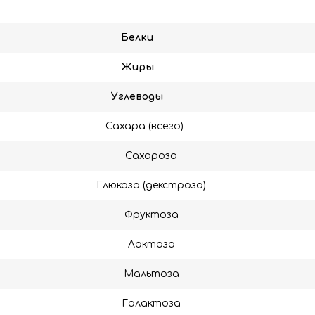
Белки
Жиры
Углеводы
Сахара (всего)
Сахароза
Глюкоза (декстроза)
Фруктоза
Лактоза
Мальтоза
Галактоза