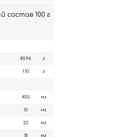
й состав 100 г
80.96
г
1.10
г
455
мг
10
мг
22
мг
18
мг