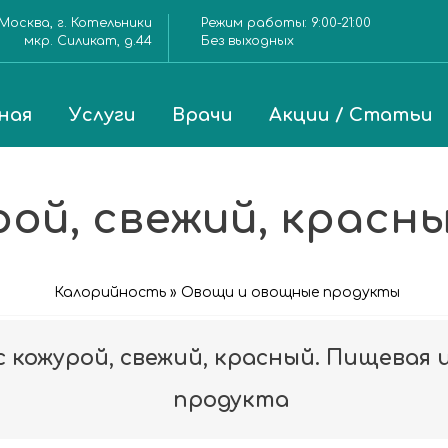
Москва, г. Котельники
Режим работы:
9:00-21:00
мкр. Силикат, д.44
Без выходных
ная
Услуги
Врачи
Акции / Статьи
рой, свежий, красн
Калорийность » Овощи и овощные продукты
с кожурой, свежий, красный. Пищевая ц
продукта