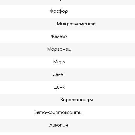
Фосфор
Микроэлементы
Железо
Марганец
Медь
Селен
Цинк
Каратиноиды
Бета-криптоксантин
Ликопин