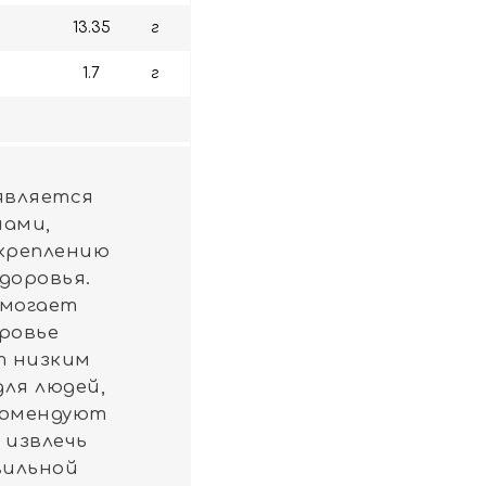
13.35
г
1.7
г
является
нами,
креплению
доровья.
омогает
ровье
т низким
для людей,
екомендуют
 извлечь
вильной