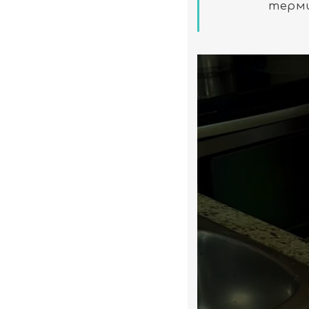
терми