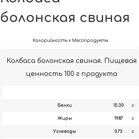
болонская свиная
Калорийность » Мясопродукты
Колбаса болонская свиная. Пищевая
ценность 100 г продукта
Белки
15.30
г
Жиры
19.87
г
Углеводы
0.73
г