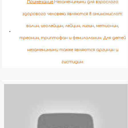
Примечание
.Незаменимыми для взрослого
здорового человека являются 8 аминокислот:
валин, изолейцин, лейцин, лизин, метионин,
•
треонин, триптофан и фенилаланин. Для детей
незаменимыми также являются аргинин и
гистидин.