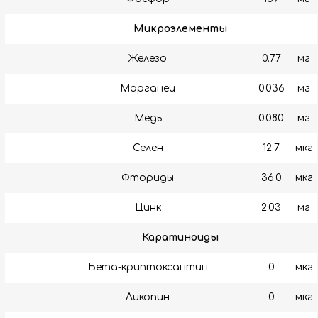
Микроэлементы
Железо
0.77
мг
Марганец
0.036
мг
Медь
0.080
мг
Селен
12.7
мкг
Фториды
36.0
мкг
Цинк
2.03
мг
Каратиноиды
Бета-криптоксантин
0
мкг
Ликопин
0
мкг