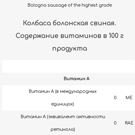
Bologna sausage of the highest grade
Колбаса болонская свиная.
Содержание витаминов в 100 г
продукта
Витамин A
Витамин А (в международных
0
МЕ
единицах)
Витамин А (эквивалент активности
0
RAE
ретинола)