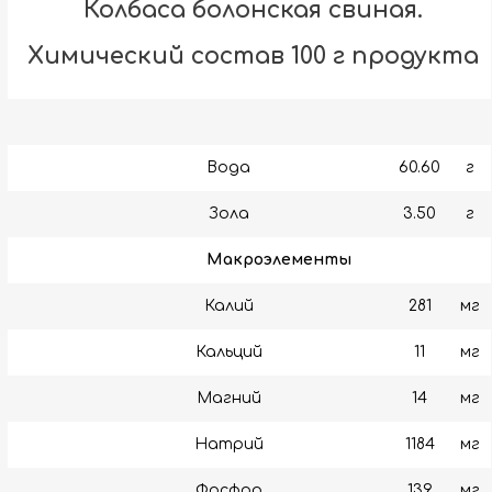
Колбаса болонская свиная.
Химический состав 100 г продукта
Вода
60.60
г
Зола
3.50
г
Макроэлементы
Калий
281
мг
Кальций
11
мг
Магний
14
мг
Натрий
1184
мг
Фосфор
139
мг