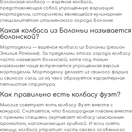
Болонская колбаса — варёная колбаса,
представляющая собой упрощённую вариацию
мортаделлы, исторически являющейся кулинарным
специалитетом итальянского города Болонья.
Какая колбаса из Болоньи называется
болонской?
Мортаделла — варёная колбаса из Болоньи (регион
Эмилия-Романья). За пределами этого города колбасу
часто называют болонской, хотя под таким
названием чаще встречается упрощённая версия
мортаделлы. Мортаделлу делают из свиного фарша
и свиного сала, из-за чего образуется характерная
пятнистая структура.
Как правильно есть колбасу фуэт?
Многие советуют есть колбасу Фуэт вместе с
кожурой. Считается, что благородная плесень вместе
с пряными специями окутывает колбасу изысканным
ароматом, напоминающим грибной. И если снять
кожицу, колбаса утратит часть своего особенного