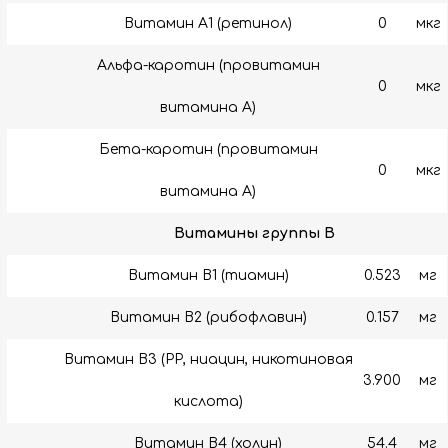
Витамин A1 (ретинол)
0
мкг
Альфа-каротин (провитамин
0
мкг
витамина А)
Бета-каротин (провитамин
0
мкг
витамина А)
Витамины группы B
Витамин B1 (тиамин)
0.523
мг
Витамин B2 (рибофлавин)
0.157
мг
Витамин B3 (РР, ниацин, никотиновая
3.900
мг
кислота)
Витамин B4 (холин)
54.4
мг