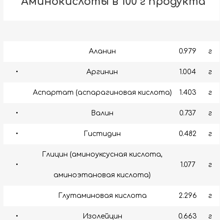
Аминокислоты в 100 г продукта
Аланин
0.979
г
•
Аргинин
1.004
г
Аспартат (аспарагиновая кислота)
1.403
г
•
Валин
0.737
г
•
Гистидин
0.482
г
Глицин (аминоуксусная кислота,
•
1.077
г
аминоэтановая кислота)
Глутаминовая кислота
2.296
г
•
Изолейцин
0.663
г