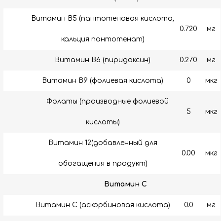
Витамин B5 (пантотеновая кислота,
0.720
мг
кальция пантотенат)
Витамин B6 (пиридоксин)
0.270
мг
Витамин В9 (фолиевая кислота)
0
мкг
Фолаты (производные фолиевой
5
мкг
кислоты)
Витамин 12(добавленный для
0.00
мкг
обогащения в продукт)
Витамин C
Витамин C (аскорбиновая кислота)
0.0
мг