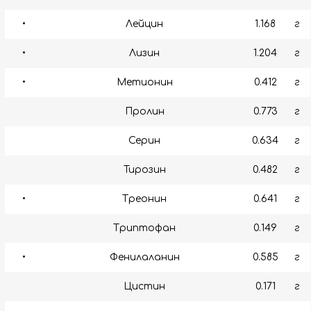
•
Лейцин
1.168
г
•
Лизин
1.204
г
•
Метионин
0.412
г
Пролин
0.773
г
Серин
0.634
г
Тирозин
0.482
г
•
Треонин
0.641
г
Триптофан
0.149
г
•
Фенилаланин
0.585
г
Цистин
0.171
г