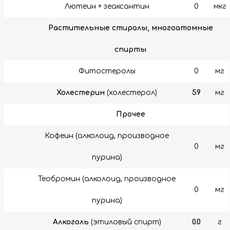
Лютеин + зеаксантин
0
мкг
Растительные стиролы, многоатомные
спирты
Фитостеролы
0
мг
Холестерин
(холестерол)
59
мг
Прочее
Кофеин (алколоид, производное
0
мг
пурина)
Теобромин (алколоид, производное
0
мг
пурина)
Алкоголь
(этиловый спирт)
0.0
г