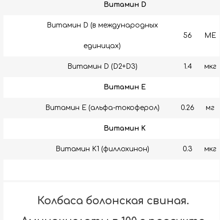
Витамин D
Витамин D (в международных
56
МЕ
единицах)
Витамин D (D2+D3)
1.4
мкг
Витамин E
Витамин E (альфа-токоферол)
0.26
мг
Витамин K
Витамин K1 (филлохинон)
0.3
мкг
Колбаса болонская свиная.