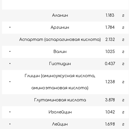
Аланин
1.183
г
•
Аргинин
1.784
г
Аспартат (аспарагиновая кислота)
2.132
г
•
Валин
1.025
г
•
Гистидин
0.437
г
Глицин (аминоуксусная кислота,
•
1.238
г
аминоэтановая кислота)
Глутаминовая кислота
3.878
г
•
Изолейцин
1.042
г
•
Лейцин
1.698
г