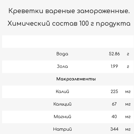
Креветки вареные замороженные.
Химический состав 100 г продукта
Вода
52.86
г
Зола
1.99
г
Макроэлементы
Калий
225
мг
Кальций
67
мг
Магний
40
мг
Натрий
344
мг