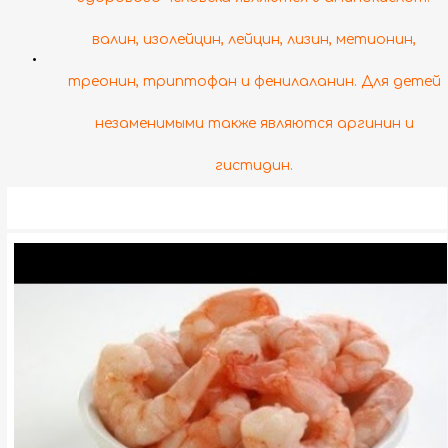
валин, изолейцин, лейцин, лизин, метионин,
•
треонин, триптофан и фенилаланин. Для детей
незаменимыми также являются аргинин и
гистидин.