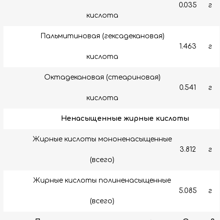
0.035
г
кислота
Пальмитиновая (гексадекановая)
1.463
г
кислота
Октадекановая (стеариновая)
0.541
г
кислота
Ненасыщенные жирные кислоты
Жирные кислоты мононенасыщенные
3.812
г
(всего)
Жирные кислоты полиненасыщенные
5.085
г
(всего)