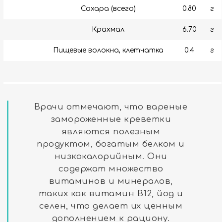
Сахара (всего)
0.80
г
Крахмал
6.70
г
Пищевые волокна, клетчатка
0.4
г
Врачи отмечают, что вареные
замороженные креветки
являются полезным
продуктом, богатым белком и
низкокалорийным. Они
содержат множество
витаминов и минералов,
таких как витамин B12, йод и
селен, что делает их ценным
дополнением к рациону.