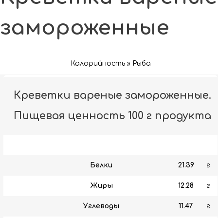
замороженные
Калорийность » Рыба
Креветки вареные замороженные.
Пищевая ценность 100 г продукта
Белки
21.39
г
Жиры
12.28
г
Углеводы
11.47
г