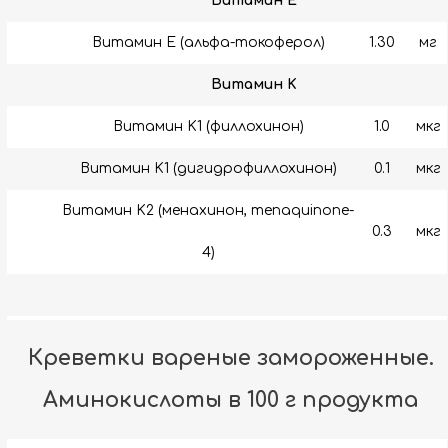
Витамин E
Витамин E (альфа-токоферол)
1.30
мг
Витамин K
Витамин K1 (филлохинон)
1.0
мкг
Витамин K1 (дигидрофиллохинон)
0.1
мкг
Витамин K2 (менахинон, menaquinone-
0.3
мкг
4)
Креветки вареные замороженные.
Аминокислоты в 100 г продукта