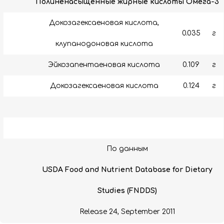
Полиненасыщенные жирные кислоты Омега-3
Докозагексаеновая кислота,
0.035
г
клупанодоновая кислота
Эйкозапентаеновая кислота
0.109
г
Докозагексаеновая кислота
0.124
г
По данным
USDA Food and Nutrient Database for Dietary
Studies (FNDDS)
Release 24, September 2011