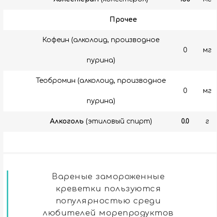
Прочее
Кофеин (алколоид, производное
0
мг
пурина)
Теобромин (алколоид, производное
0
мг
пурина)
Алкоголь
(этиловый спирт)
0.0
г
Вареные замороженные
креветки пользуются
популярностью среди
любителей морепродуктов