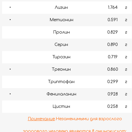
•
Лизин
1.764
г
•
Метионин
0.591
г
Пролин
0.829
г
Серин
0.890
г
Тирозин
0.719
г
•
Треонин
0.860
г
Триптофан
0.299
г
•
Фенилаланин
0.928
г
Цистин
0.258
г
Примечание
.Незаменимыми для взрослого
здорового человека являются 8 аминокислот: