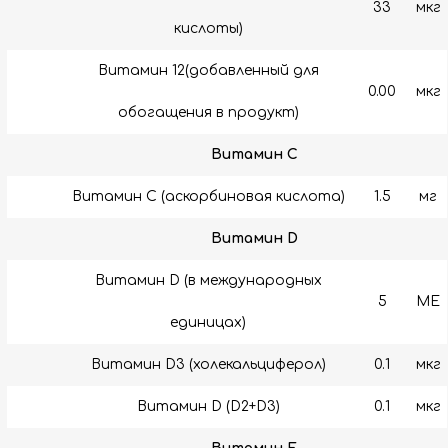
33
мкг
кислоты)
Витамин 12(добавленный для
0.00
мкг
обогащения в продукт)
Витамин C
Витамин C (аскорбиновая кислота)
1.5
мг
Витамин D
Витамин D (в международных
5
МЕ
единицах)
Витамин D3 (холекальциферол)
0.1
мкг
Витамин D (D2+D3)
0.1
мкг