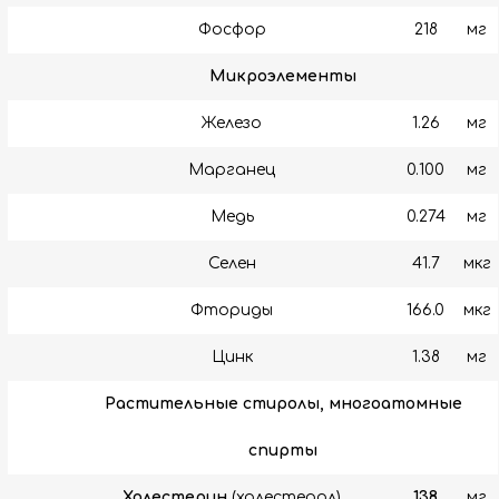
Фосфор
218
мг
Микроэлементы
Железо
1.26
мг
Марганец
0.100
мг
Медь
0.274
мг
Селен
41.7
мкг
Фториды
166.0
мкг
Цинк
1.38
мг
Растительные стиролы, многоатомные
спирты
Холестерин
(холестерол)
138
мг