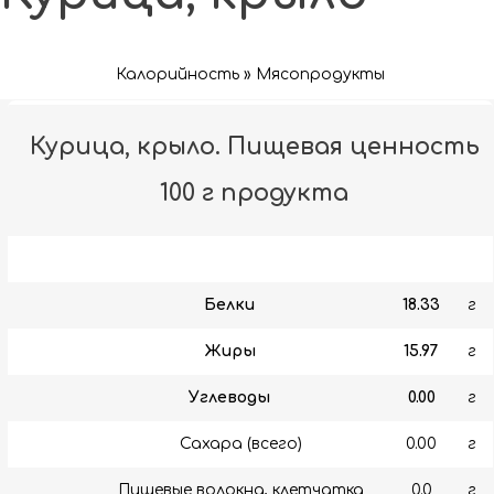
Калорийность » Мясопродукты
Курица, крыло. Пищевая ценность
100 г продукта
Белки
18.33
г
Жиры
15.97
г
Углеводы
0.00
г
Сахара (всего)
0.00
г
Пищевые волокна, клетчатка
0.0
г