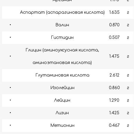
Аспартат (аспарагиновая кислота)
1.635
г
•
Валин
0.870
г
•
Гистидин
0.507
г
Глицин (аминоуксусная кислота,
•
1.475
г
аминоэтановая кислота)
Глутаминовая кислота
2.612
г
•
Изолейцин
0.860
г
•
Лейцин
1.290
г
•
Лизин
1.425
г
•
Метионин
0.467
г