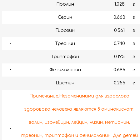
Пролин
1.025
г
Серин
0.663
г
Тирозин
0.561
г
•
Треонин
0.740
г
Триптофан
0.195
г
•
Фенилаланин
0.696
г
Цистин
0.255
г
Примечание
.Незаменимыми для взрослого
здорового человека являются 8 аминокислот:
валин, изолейцин, лейцин, лизин, метионин,
•
треонин, триптофан и фенилаланин. Для детей