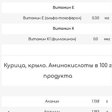
Витамин E
Витамин E (альфа-токоферол)
0.30
мг
Витамин K
Витамин K1 (филлохинон)
0.0
мкг
Курица, крыло. Аминокислоты в 100 г
продукта
Аланин
1.138
г
•
Аргинин
1.193
г