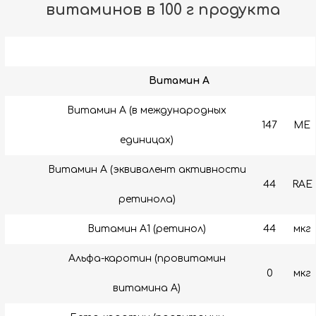
витаминов в 100 г продукта
Витамин A
Витамин А (в международных
147
МЕ
единицах)
Витамин А (эквивалент активности
44
RAE
ретинола)
Витамин A1 (ретинол)
44
мкг
Альфа-каротин (провитамин
0
мкг
витамина А)