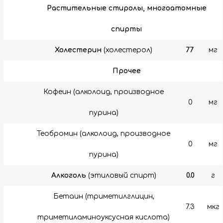
Растительные стиролы, многоатомные
спирты
Холестерин
(холестерол)
77
мг
Прочее
Кофеин (алколоид, производное
0
мг
пурина)
Теобромин (алколоид, производное
0
мг
пурина)
Алкоголь
(этиловый спирт)
0.0
г
Бетаин (триметилглицин,
7.3
мкг
триметиламиноуксусная кислота)