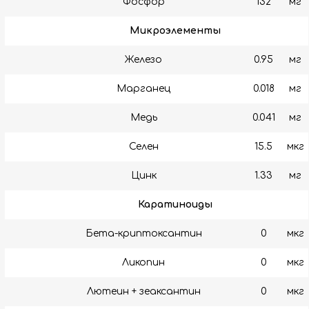
Фосфор
132
мг
Микроэлементы
Железо
0.95
мг
Марганец
0.018
мг
Медь
0.041
мг
Селен
15.5
мкг
Цинк
1.33
мг
Каратиноиды
Бета-криптоксантин
0
мкг
Ликопин
0
мкг
Лютеин + зеаксантин
0
мкг