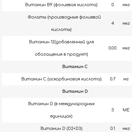
Витамин В9 (фолиевая кислота)
0
мкг
Фолаты (производные фолиевой
4
мкг
кислоты)
Витамин 12(добавленный для
0.00
мкг
обогащения в продукт)
Витамин C
Витамин C (аскорбиновая кислота)
0.7
мг
Витамин D
Витамин D (в международных
3
МЕ
единицах)
Витамин D (D2+D3)
0.1
мкг