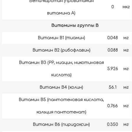
Бета-каротин (провитамин
0
мкг
витамина А)
Витамины группы B
Витамин B1 (тиамин)
0.048
мг
Витамин B2 (рибофлавин)
0.088
мг
Витамин B3 (РР, ниацин, никотиновая
5.926
мг
кислота)
Витамин B4 (холин)
56.1
мг
Витамин B5 (пантотеновая кислота,
0.766
мг
кальция пантотенат)
Витамин B6 (пиридоксин)
0.350
мг