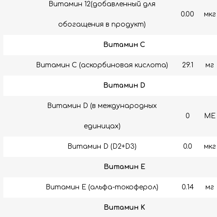
Витамин 12(добавленный для
0.00
мкг
обогащения в продукт)
Витамин C
Витамин C (аскорбиновая кислота)
29.1
мг
Витамин D
Витамин D (в международных
0
МЕ
единицах)
Витамин D (D2+D3)
0.0
мкг
Витамин E
Витамин E (альфа-токоферол)
0.14
мг
Витамин K