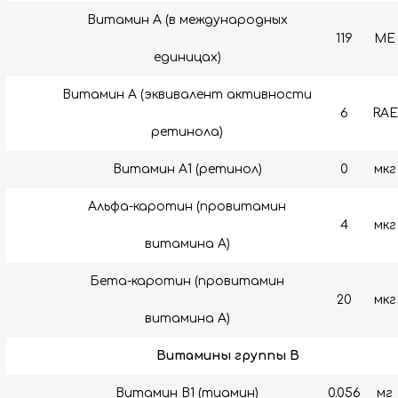
Витамин А (в международных
119
МЕ
единицах)
Витамин А (эквивалент активности
6
RAE
ретинола)
Витамин A1 (ретинол)
0
мкг
Альфа-каротин (провитамин
4
мкг
витамина А)
Бета-каротин (провитамин
20
мкг
витамина А)
Витамины группы B
Витамин B1 (тиамин)
0.056
мг