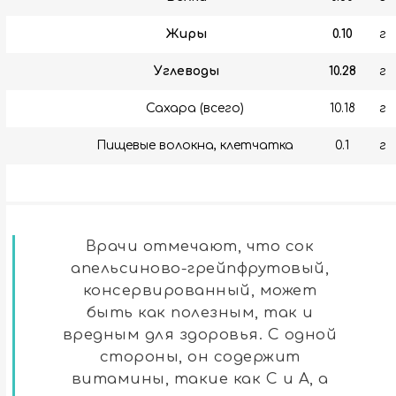
Жиры
0.10
г
Углеводы
10.28
г
Сахара (всего)
10.18
г
Пищевые волокна, клетчатка
0.1
г
Врачи отмечают, что сок
апельсиново-грейпфрутовый,
консервированный, может
быть как полезным, так и
вредным для здоровья. С одной
стороны, он содержит
витамины, такие как С и А, а