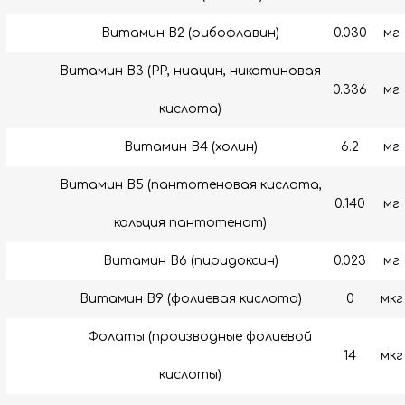
Витамин B2 (рибофлавин)
0.030
мг
Витамин B3 (РР, ниацин, никотиновая
0.336
мг
кислота)
Витамин B4 (холин)
6.2
мг
Витамин B5 (пантотеновая кислота,
0.140
мг
кальция пантотенат)
Витамин B6 (пиридоксин)
0.023
мг
Витамин В9 (фолиевая кислота)
0
мкг
Фолаты (производные фолиевой
14
мкг
кислоты)