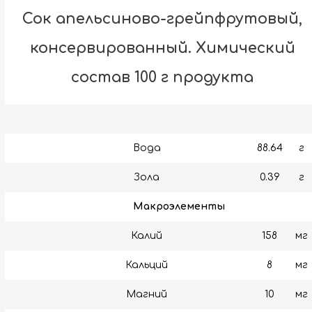
Сок апельсиново-грейпфрутовый,
консервированный. Химический
состав 100 г продукта
Вода
88.64
г
Зола
0.39
г
Макроэлементы
Калий
158
мг
Кальций
8
мг
Магний
10
мг