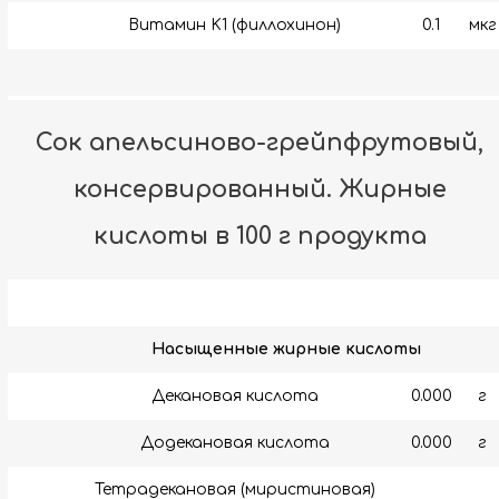
Витамин K1 (филлохинон)
0.1
мкг
Сок апельсиново-грейпфрутовый,
консервированный. Жирные
кислоты в 100 г продукта
Насыщенные жирные кислоты
Декановая кислота
0.000
г
Додекановая кислота
0.000
г
Тетрадекановая (миристиновая)