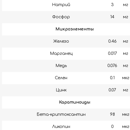
Натрий
3
мг
Фосфор
14
мг
Микроэлементы
Железо
0.46
мг
Марганец
0.017
мг
Медь
0.076
мг
Селен
0.1
мкг
Цинк
0.07
мг
Каратиноиды
Бета-криптоксантин
98
мкг
Ликопин
0
мкг