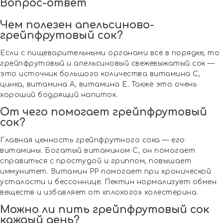
Вопрос-ответ
Чем полезен апельсиново-
грейпфрутовый сок?
Если с пищеварительными органами всё в порядке, то
грейпфрутовый и апельсиновый свежевыжатый сок —
это источник большого количества витамина С,
цинка, витамина А, витамина E. Также это очень
хороший бодрящий напиток.
От чего помогает грейпфрутовый
сок?
Главная ценность грейпфрутного сока — его
витамины. Богатый витамином С, он помогает
справиться с простудой и гриппом, повышает
иммунитет. Витамин РР помогает при хронической
усталости и бессоннице. Пектин нормализует обмен
веществ и избавляет от «плохого» холестерина.
Можно ли пить грейпфрутовый сок
каждый день?