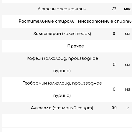
Лютеин + зеаксантин
73
мкг
Растительные стиролы, многоатомные спирт
Холестерин
(холестерол)
0
мг
Прочее
Кофеин (алколоид, производное
0
мг
пурина)
Теобромин (алколоид, производное
0
мг
пурина)
Алкоголь
(этиловый спирт)
0.0
г