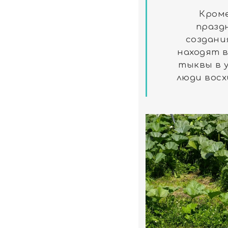
Кроме
праздн
создани
находят 
тыквы в 
люди восх