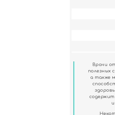
Врачи о
полезных 
а также 
способс
здоровь
содержит
и
Некот