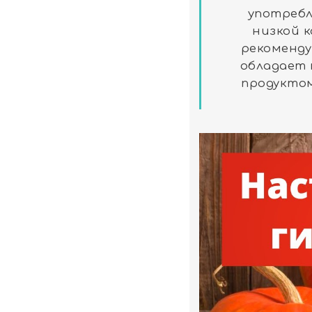
употребл
низкой 
рекоменду
обладает 
продуктом