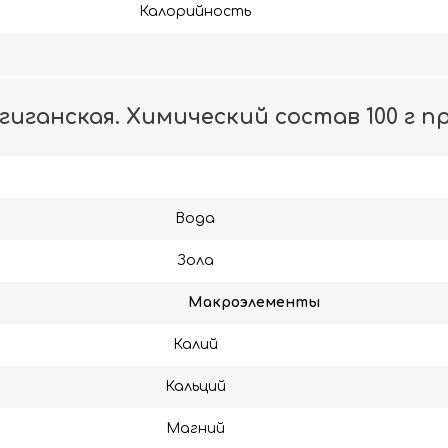
Калорийность
гиганская. Химический состав 100 г 
Вода
Зола
Макроэлементы
Калий
Кальций
Магний