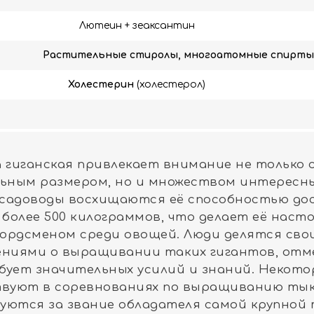
Лютеин + зеаксантин
Растительные стиролы, многоатомные спирты
Холестерин
(холестерол)
а гиганская привлекает внимание не только 
ьным размером, но и множеством интересны
 садоводы восхищаются её способностью до
 более 500 килограммов, что делает её нас
кордсменом среди овощей. Люди делятся сво
ниями о выращивании таких гигантов, отме
бует значительных усилий и знаний. Некото
вуют в соревнованиях по выращиванию тыкв
уются за звание обладателя самой крупной