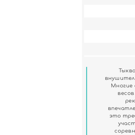
Тыкв
внушител
Многие
весов
ре
впечатле
это тре
участ
соревн