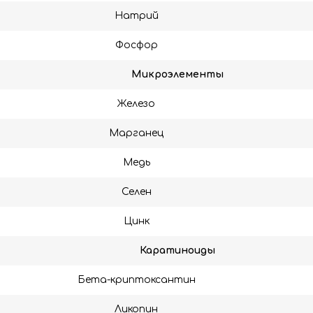
Натрий
Фосфор
Микроэлементы
Железо
Марганец
Медь
Селен
Цинк
Каратиноиды
Бета-криптоксантин
Ликопин