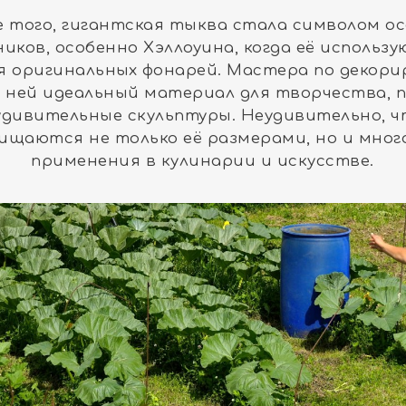
 того, гигантская тыква стала символом о
иков, особенно Хэллоуина, когда её использу
я оригинальных фонарей. Мастера по декор
в ней идеальный материал для творчества, 
удивительные скульптуры. Неудивительно, ч
ищаются не только её размерами, но и мно
применения в кулинарии и искусстве.