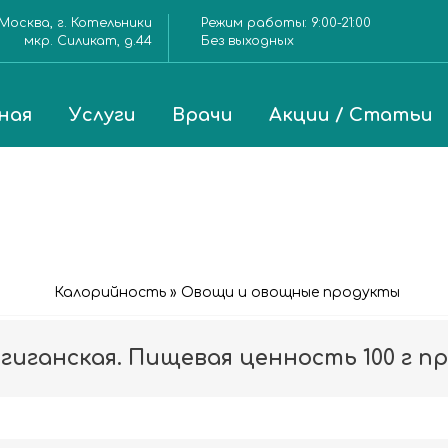
Москва, г. Котельники
Режим работы:
9:00-21:00
мкр. Силикат, д.44
Без выходных
ная
Услуги
Врачи
Акции / Статьи
Калорийность » Овощи и овощные продукты
 гиганская. Пищевая ценность 100 г п