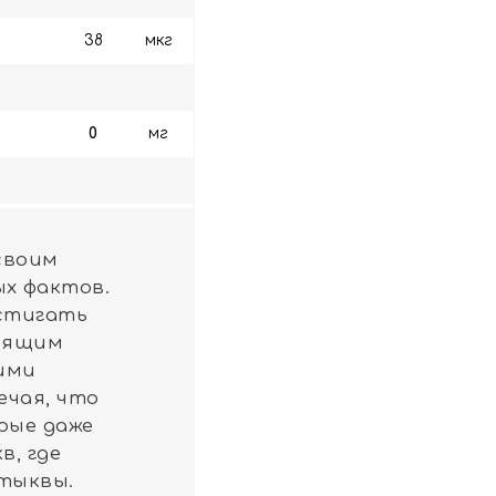
38
мкг
0
мг
своим
х фактов.
стигать
тоящим
ими
чая, что
рые даже
, где
 тыквы.