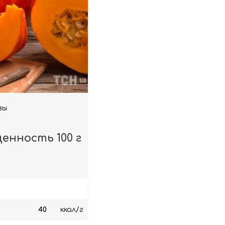
вы
енность 100 г
40
ккал/г