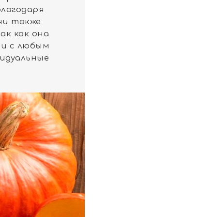
благодаря
чи также
ак как она
 и с любым
видуальные