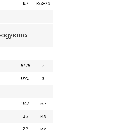
167
кДж/г
продукта
87.78
г
0.90
г
347
мг
33
мг
32
мг