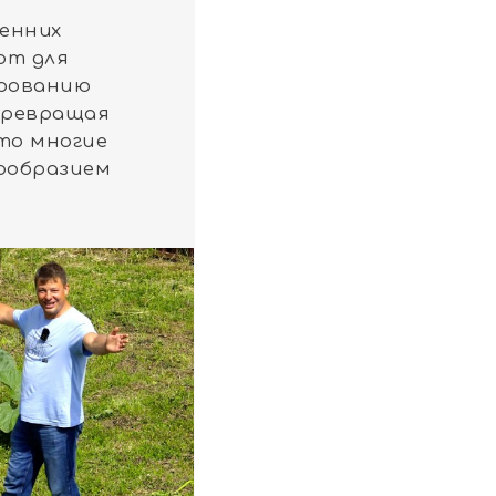
сенних
ют для
ированию
превращая
то многие
гообразием