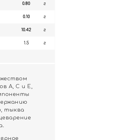
0.80
г
0.10
г
10.42
г
1.5
г
ожеством
 A, C и E,
омпоненты
держанию
о, тыква
щеварение
а.
лярное