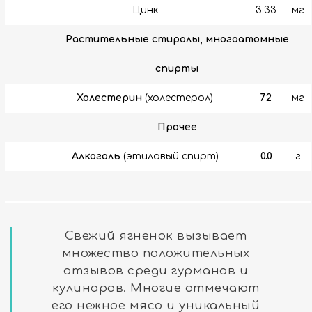
Цинк
3.33
мг
Растительные стиролы, многоатомные
спирты
Холестерин
(холестерол)
72
мг
Прочее
Алкоголь
(этиловый спирт)
0.0
г
Свежий ягненок вызывает
множество положительных
отзывов среди гурманов и
кулинаров. Многие отмечают
его нежное мясо и уникальный