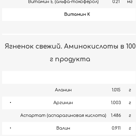
Витамин E (альфа-токоферол)
0.21
мг
Витамин K
Ягненок свежий. Аминокислоты в 100
г продукта
Аланин
1.015
г
•
Аргинин
1.003
г
Аспартат (аспарагиновая кислота)
1.486
г
•
Валин
0.911
г