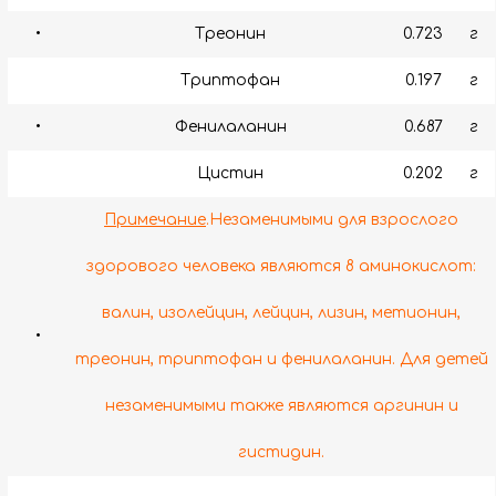
•
Треонин
0.723
г
Триптофан
0.197
г
•
Фенилаланин
0.687
г
Цистин
0.202
г
Примечание
.Незаменимыми для взрослого
здорового человека являются 8 аминокислот:
валин, изолейцин, лейцин, лизин, метионин,
•
треонин, триптофан и фенилаланин. Для детей
незаменимыми также являются аргинин и
гистидин.