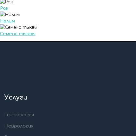
Рак
Налим
Семена тыквы
Услуги
Гинекология
Неврология