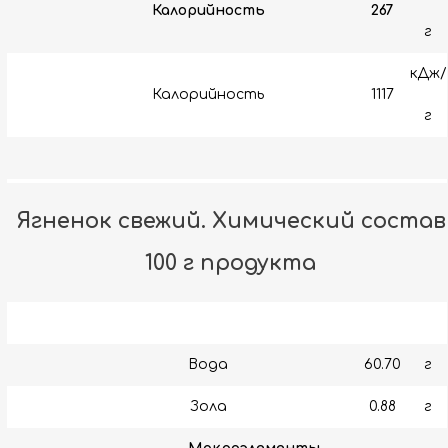
Калорийность
267
г
кДж/
Калорийность
1117
г
Ягненок свежий. Химический состав
100 г продукта
Вода
60.70
г
Зола
0.88
г