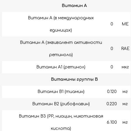
Витамин A
Витамин А (в международных
0
МЕ
единицах)
Витамин А (эквивалент активности
0
RAE
ретинола)
Витамин A1 (ретинол)
0
мкг
Витамины группы B
Витамин B1 (тиамин)
0.120
мг
Витамин B2 (рибофлавин)
0.220
мг
Витамин B3 (РР, ниацин, никотиновая
6.100
мг
кислота)