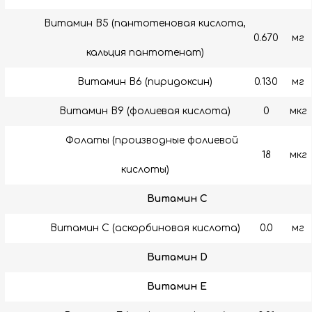
Витамин B5 (пантотеновая кислота,
0.670
мг
кальция пантотенат)
Витамин B6 (пиридоксин)
0.130
мг
Витамин В9 (фолиевая кислота)
0
мкг
Фолаты (производные фолиевой
18
мкг
кислоты)
Витамин C
Витамин C (аскорбиновая кислота)
0.0
мг
Витамин D
Витамин E