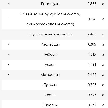
•
Гистидин
0.535
г
Глицин (аминоуксусная кислота,
•
0.825
г
аминоэтановая кислота)
Глутаминовая кислота
2.450
г
•
Изолейцин
0.815
г
•
Лейцин
1.313
г
•
Лизин
1.491
г
•
Метионин
0.433
г
Пролин
0.708
г
Серин
0.628
г
Тирозин
0.567
г