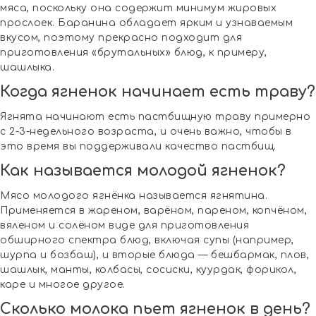
мяса, поскольку она содержит минимум жировых
прослоек. Баранина обладает ярким и узнаваемым
вкусом, поэтому прекрасно подходит для
приготовления «брутальных» блюд, к примеру,
шашлыка.
Когда ягненок начинает есть траву?
Ягнята начинают есть пастбищную траву примерно
с 2-3-недельного возраста, и очень важно, чтобы в
это время вы поддерживали качество пастбищ.
Как называется молодой ягненок?
Мясо молодого ягнёнка называется ягнятина.
Применяется в жареном, варёном, пареном, копчёном,
вяленом и солёном виде для приготовления
обширного спектра блюд, включая супы (например,
шурпа и бозбаш), и вторые блюда — бешбармак, плов,
шашлык, манты, колбасы, сосиски, куурдак, форикол,
каре и многое другое.
Сколько молока пьет ягненок в день?